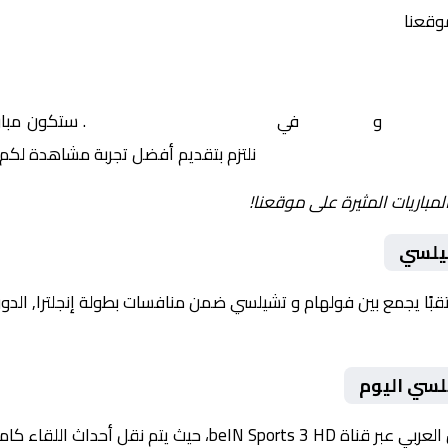
موقعنا
فولهام
و
تشيلسي
في
إنجلترا, الدوري الإنجليزي
. ستكون مبار
نلتزم بتقديم أفضل تجربة مشاهدة لكم.
لمباريات المثيرة على موقعنا!
شيلسي
لسي اليوم
داث اللقاء كاملة مع تعليق صوتي مميز.