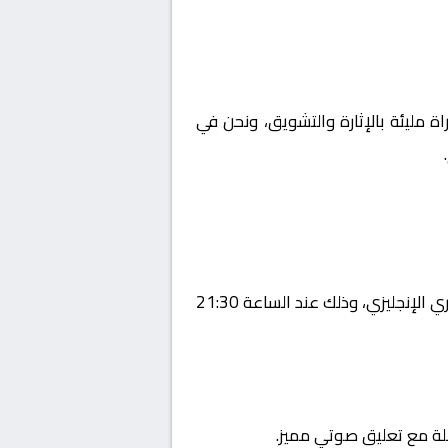
اة مليئة بالإثارة والتشويق، ونحن في
يستضيف اليوم 2026-01-07 لقاءً مرتقبًا يجمع بين فولهام و تشيلسي ضمن منافسات بطولة إنجلترا, الدوري الإنجليزي، وذلك عند الساعة 21:30