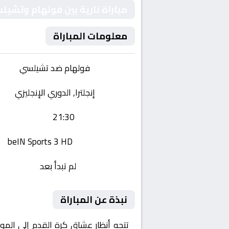
مباراة نارية بين فولهام وتشيل
معلومات المباراة
الفريقان:
فولهام ضد تشيلسي
البطولة:
إنجلترا, الدوري الإنجليزي
وقت المباراة:
21:30
القناة الناقلة:
beIN Sports 3 HD
حالة المباراة:
لم تبدأ بعد
نبذة عن المباراة
تتجه أنظار عشاق كرة القدم إلى المو