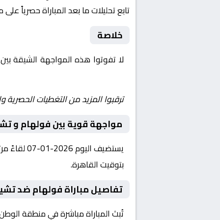
تابع تحليلات ما بعد المباراة حصرياً على 
خلاصة
لا تفوتوا هذه المواجهة الشيقة بين
Yalla Shoot | يلا شوت | مباريات اليوم مباشر| yalla shoot tv
ترقبوا المزيد من التغطيات الحصرية وا
مواجهة قوية بين فولهام و ت
بتوقيت القاهرة.
تفاصيل مباراة فولهام ضد تشي
تُبث المباراة مباشرة في منطقة الوطن العربي عبر قناة beIN Sports 3 HD، حيث يتم نقل أح