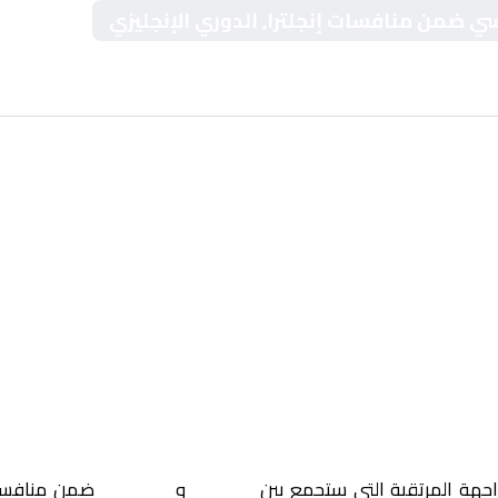
سي ضمن منافسات إنجلترا, الدوري الإنجليزي
اجهة المرتقبة التي ستجمع بين
فولهام
و
تشيلسي
ضمن منافس