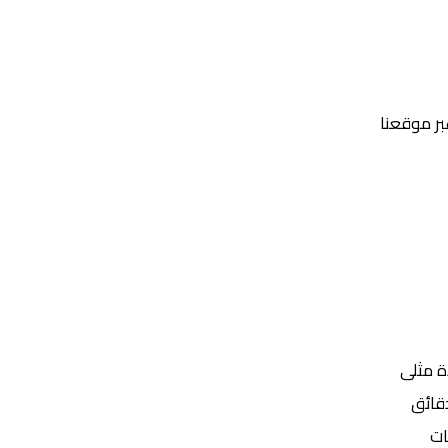
عبر موقعنا
Yalla Shoot | يلا شوت | مباريات اليوم مباشر| yalla shoot tv
ة مثلى
ات