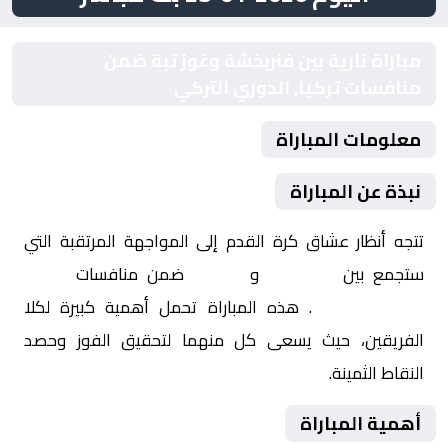
مباراة نارية بين فنربخشة وغوز تبة ضمن
منافسات تركيا, الدوري التركي
معلومات المباراة
نبذة عن المباراة
تتجه أنظار عشاق كرة القدم إلى المواجهة المرتقبة التي
ستجمع بين
فنربخشة
و
غوز تبة
ضمن منافسات
تركيا,
الدوري التركي
. هذه المباراة تحمل أهمية كبيرة لكلا
الفريقين، حيث يسعى كل منهما لتحقيق الفوز وحصد
النقاط الثمينة.
أهمية المباراة