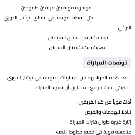
التنافس الشرس:
مواجهة قوية بين فريقين طموحين
النقاط الثمينة:
كل نقطة مهمة في سباق تركيا, الدوري
التركي
الجماهير:
ترقب كبير من عشاق الفريقين
التكتيكات:
معركة تكتيكية بين المدربين
توقعات المباراة
تعد هذه المواجهة من المباريات المهمة في تركيا, الدوري
التركي، حيث يتوقع المحللون أن تشهد المباراة:
أداءً قوياً من كلا الفريقين
تبادلاً للهجمات والفرص
إثارة كبيرة طوال فترات المباراة
منافسة قوية في جميع خطوط اللعب