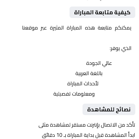
كيفية متابعة المباراة
يمكنكم متابعة هذه المباراة المثيرة عبر موقعنا
Yalla
Shoot | يلا شوت | مباريات اليوم مباشر| yalla shoot tv
الذي يوفر:
بث مباشر
عالي الجودة
تعليق صوتي
باللغة العربية
تحديثات لحظية
لأحداث المباراة
إحصائيات شاملة
ومعلومات تفصيلية
نصائح للمشاهدة
تأكد من الاتصال بإنترنت مستقر لمشاهدة مثلى
ابدأ المشاهدة قبل بداية المباراة بـ 10 دقائق