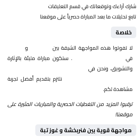
شارك آراءك وتوقعاتك في قسم التعليقات
تابع تحليلات ما بعد المباراة حصرياً على موقعنا
خلاصة
لا تفوتوا هذه المواجهة الشيقة بين
فنربخشة
و
غوز تبة
في
تركيا, الدوري التركي
. ستكون مباراة مليئة بالإثارة
والتشويق، ونحن في
Yalla Shoot | يلا شوت | مباريات
اليوم مباشر| yalla shoot tv
نلتزم بتقديم أفضل تجربة
مشاهدة لكم.
ترقبوا المزيد من التغطيات الحصرية والمباريات المثيرة على
موقعنا!
مواجهة قوية بين فنربخشة و غوز تبة