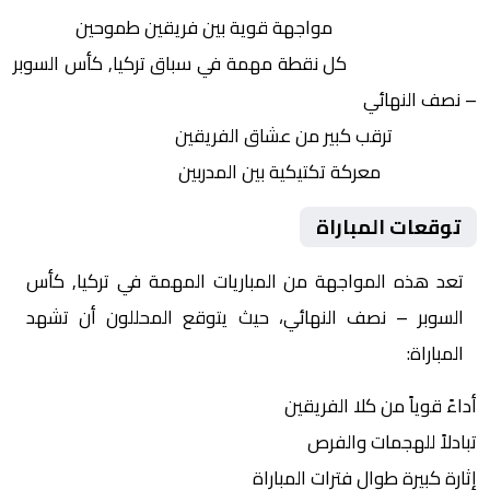
التنافس الشرس:
مواجهة قوية بين فريقين طموحين
النقاط الثمينة:
كل نقطة مهمة في سباق تركيا, كأس السوبر
– نصف النهائي
الجماهير:
ترقب كبير من عشاق الفريقين
التكتيكات:
معركة تكتيكية بين المدربين
توقعات المباراة
تعد هذه المواجهة من المباريات المهمة في تركيا, كأس
السوبر – نصف النهائي، حيث يتوقع المحللون أن تشهد
المباراة:
أداءً قوياً من كلا الفريقين
تبادلاً للهجمات والفرص
إثارة كبيرة طوال فترات المباراة