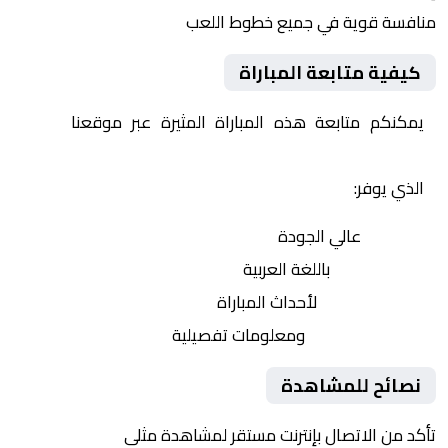
منافسة قوية في جميع خطوط اللعب
كيفية متابعة المباراة
يمكنكم متابعة هذه المباراة المثيرة عبر موقعنا
Yalla
Shoot | يلا شوت | مباريات اليوم مباشر| yalla shoot tv
الذي يوفر:
بث مباشر
عالي الجودة
تعليق صوتي
باللغة العربية
تحديثات لحظية
لأحداث المباراة
إحصائيات شاملة
ومعلومات تفصيلية
نصائح للمشاهدة
تأكد من الاتصال بإنترنت مستقر لمشاهدة مثلى