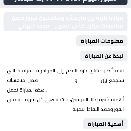
مباراة نارية بين فنربخشة وسامسون سبور ضمن
منافسات تركيا, كأس السوبر – نصف النهائي
معلومات المباراة
نبذة عن المباراة
تتجه أنظار عشاق كرة القدم إلى المواجهة المرتقبة التي
ستجمع بين
فنربخشة
و
سامسون سبور
ضمن منافسات
تركيا, كأس السوبر – نصف النهائي
. هذه المباراة تحمل
أهمية كبيرة لكلا الفريقين، حيث يسعى كل منهما لتحقيق
الفوز وحصد النقاط الثمينة.
أهمية المباراة