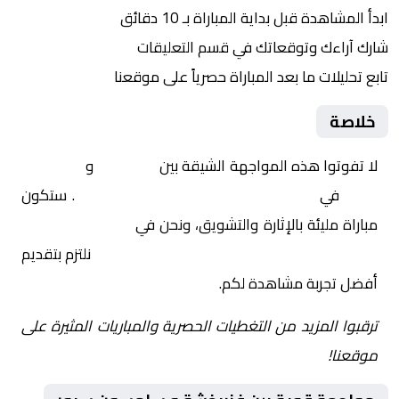
ابدأ المشاهدة قبل بداية المباراة بـ 10 دقائق
شارك آراءك وتوقعاتك في قسم التعليقات
تابع تحليلات ما بعد المباراة حصرياً على موقعنا
خلاصة
لا تفوتوا هذه المواجهة الشيقة بين
فنربخشة
و
سامسون
سبور
في
تركيا, كأس السوبر – نصف النهائي
. ستكون
مباراة مليئة بالإثارة والتشويق، ونحن في
Yalla Shoot | يلا
شوت | مباريات اليوم مباشر| yalla shoot tv
نلتزم بتقديم
أفضل تجربة مشاهدة لكم.
ترقبوا المزيد من التغطيات الحصرية والمباريات المثيرة على
موقعنا!