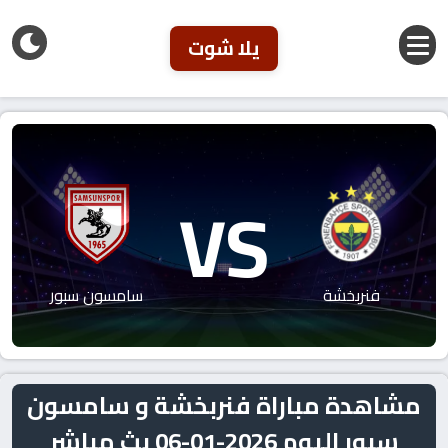
يلا شوت
VS
فنربخشة
سامسون سبور
مشاهدة مباراة فنربخشة و سامسون
سبور اليوم 2026-01-06 بث مباشر