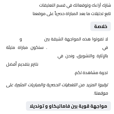
شارك آراءك وتوقعاتك في قسم التعليقات
تابع تحليلات ما بعد المباراة حصرياً على موقعنا
خلاصة
لا تفوتوا هذه المواجهة الشيقة بين
فاماليكاو
و
تونديلا
في
البرتغال, الدوري البرتغالي
. ستكون مباراة مليئة
بالإثارة والتشويق، ونحن في
Yalla Shoot | يلا شوت |
مباريات اليوم مباشر| yalla shoot tv
نلتزم بتقديم أفضل
تجربة مشاهدة لكم.
ترقبوا المزيد من التغطيات الحصرية والمباريات المثيرة على
موقعنا!
مواجهة قوية بين فاماليكاو و تونديلا