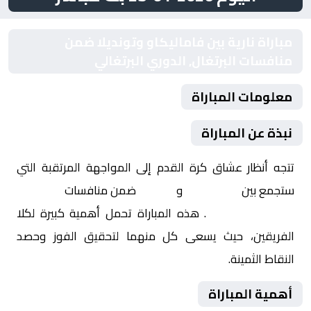
مباراة نارية بين فاماليكاو وتونديلا ضمن
منافسات البرتغال, الدوري البرتغالي
معلومات المباراة
نبذة عن المباراة
تتجه أنظار عشاق كرة القدم إلى المواجهة المرتقبة التي
ستجمع بين
فاماليكاو
و
تونديلا
ضمن منافسات
البرتغال,
الدوري البرتغالي
. هذه المباراة تحمل أهمية كبيرة لكلا
الفريقين، حيث يسعى كل منهما لتحقيق الفوز وحصد
النقاط الثمينة.
أهمية المباراة