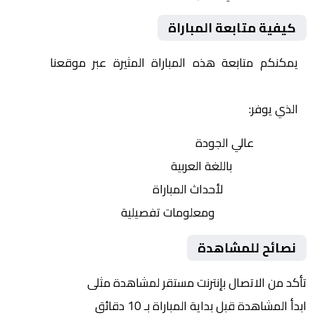
كيفية متابعة المباراة
يمكنكم متابعة هذه المباراة المثيرة عبر موقعنا
Yalla
Shoot | يلا شوت | مباريات اليوم مباشر| yalla shoot tv
الذي يوفر:
بث مباشر
عالي الجودة
تعليق صوتي
باللغة العربية
تحديثات لحظية
لأحداث المباراة
إحصائيات شاملة
ومعلومات تفصيلية
نصائح للمشاهدة
تأكد من الاتصال بإنترنت مستقر لمشاهدة مثلى
ابدأ المشاهدة قبل بداية المباراة بـ 10 دقائق