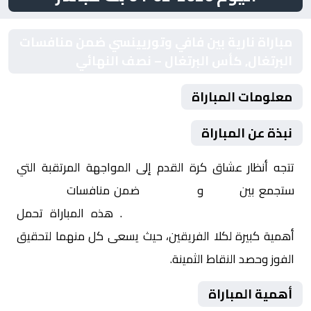
مباراة نارية بين فافي وتوريينسي ضمن منافسات
البرتغال, كأس البرتغال – نصف النهائي
معلومات المباراة
نبذة عن المباراة
تتجه أنظار عشاق كرة القدم إلى المواجهة المرتقبة التي
ستجمع بين
فافي
و
توريينسي
ضمن منافسات
البرتغال,
كأس البرتغال – نصف النهائي
. هذه المباراة تحمل
أهمية كبيرة لكلا الفريقين، حيث يسعى كل منهما لتحقيق
الفوز وحصد النقاط الثمينة.
أهمية المباراة