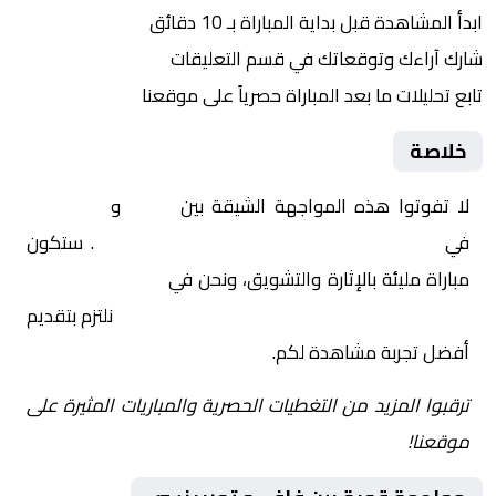
ابدأ المشاهدة قبل بداية المباراة بـ 10 دقائق
شارك آراءك وتوقعاتك في قسم التعليقات
تابع تحليلات ما بعد المباراة حصرياً على موقعنا
خلاصة
لا تفوتوا هذه المواجهة الشيقة بين
فافي
و
توريينسي
في
البرتغال, كأس البرتغال – نصف النهائي
. ستكون
مباراة مليئة بالإثارة والتشويق، ونحن في
Yalla Shoot | يلا
شوت | مباريات اليوم مباشر| yalla shoot tv
نلتزم بتقديم
أفضل تجربة مشاهدة لكم.
ترقبوا المزيد من التغطيات الحصرية والمباريات المثيرة على
موقعنا!