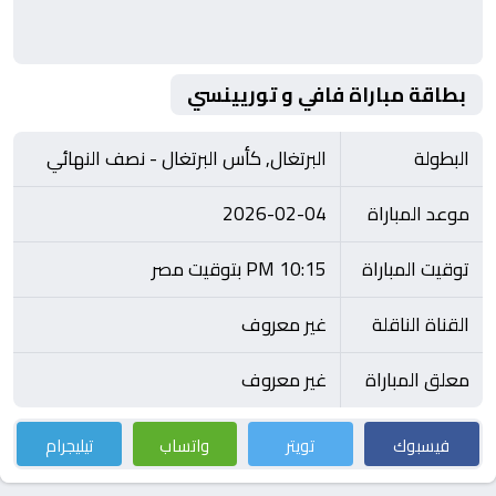
بطاقة مباراة فافي و توريينسي
البطولة
البرتغال, كأس البرتغال - نصف النهائي
موعد المباراة
2026-02-04
توقيت المباراة
10:15 PM بتوقيت مصر
القناة الناقلة
غير معروف
معلق المباراة
غير معروف
فيسبوك
تويتر
واتساب
تيليجرام