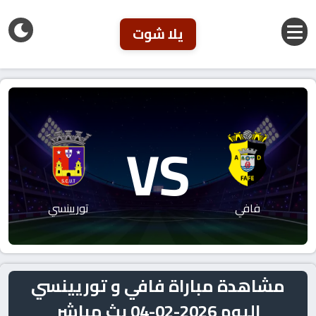
يلا شوت
VS
فافي
توريينسي
مشاهدة مباراة فافي و توريينسي
اليوم 2026-02-04 بث مباشر