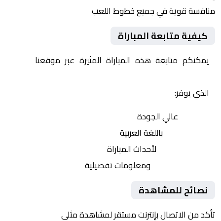
منافسة قوية في جميع خطوط اللعب
كيفية متابعة المباراة
يمكنكم متابعة هذه المباراة المثيرة عبر موقعنا
Yalla
Shoot | يلا شوت | مباريات اليوم مباشر| yalla shoot tv
الذي يوفر:
بث مباشر
عالي الجودة
تعليق صوتي
باللغة العربية
تحديثات لحظية
لأحداث المباراة
إحصائيات شاملة
ومعلومات تفصيلية
نصائح للمشاهدة
تأكد من الاتصال بإنترنت مستقر لمشاهدة مثلى