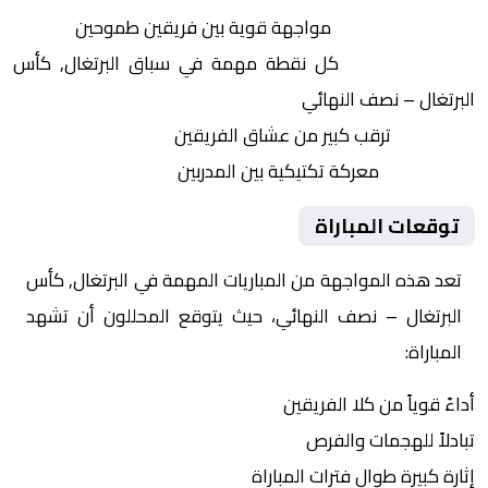
التنافس الشرس:
مواجهة قوية بين فريقين طموحين
النقاط الثمينة:
كل نقطة مهمة في سباق البرتغال, كأس
البرتغال – نصف النهائي
الجماهير:
ترقب كبير من عشاق الفريقين
التكتيكات:
معركة تكتيكية بين المدربين
توقعات المباراة
تعد هذه المواجهة من المباريات المهمة في البرتغال, كأس
البرتغال – نصف النهائي، حيث يتوقع المحللون أن تشهد
المباراة:
أداءً قوياً من كلا الفريقين
تبادلاً للهجمات والفرص
إثارة كبيرة طوال فترات المباراة