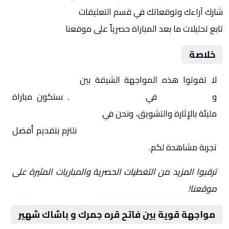
شارك آراءك وتوقعاتك في قسم التعليقات
تابع تحليلات ما بعد المباراة حصرياً على موقعنا
خلاصة
لا تفوتوا هذه المواجهة الشيقة بين
فاتح قره جمرك
و
باشاك شهير
في
تركيا, كأس تركيا
. ستكون مباراة
مليئة بالإثارة والتشويق، ونحن في
Yalla Shoot | يلا شوت |
مباريات اليوم مباشر| yalla shoot tv
نلتزم بتقديم أفضل
تجربة مشاهدة لكم.
ترقبوا المزيد من التغطيات الحصرية والمباريات المثيرة على
موقعنا!
مواجهة قوية بين فاتح قره جمرك و باشاك شهير