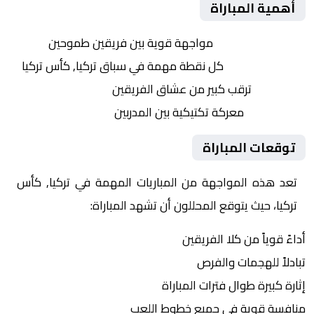
أهمية المباراة
التنافس الشرس:
مواجهة قوية بين فريقين طموحين
النقاط الثمينة:
كل نقطة مهمة في سباق تركيا, كأس تركيا
الجماهير:
ترقب كبير من عشاق الفريقين
التكتيكات:
معركة تكتيكية بين المدربين
توقعات المباراة
تعد هذه المواجهة من المباريات المهمة في تركيا, كأس
تركيا، حيث يتوقع المحللون أن تشهد المباراة:
أداءً قوياً من كلا الفريقين
تبادلاً للهجمات والفرص
إثارة كبيرة طوال فترات المباراة
منافسة قوية في جميع خطوط اللعب