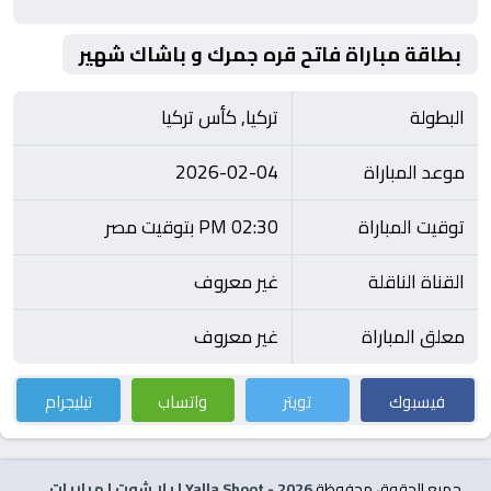
بطاقة مباراة فاتح قره جمرك و باشاك شهير
البطولة
تركيا, كأس تركيا
موعد المباراة
2026-02-04
توقيت المباراة
02:30 PM بتوقيت مصر
القناة الناقلة
غير معروف
معلق المباراة
غير معروف
فيسبوك
تويتر
واتساب
تيليجرام
جميع الحقوق محفوظة
2026
- Yalla Shoot | يلا شوت | مباريات