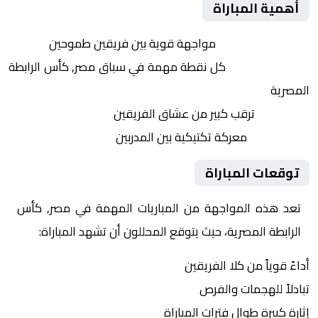
أهمية المباراة
التنافس الشرس:
مواجهة قوية بين فريقين طموحين
النقاط الثمينة:
كل نقطة مهمة في سباق مصر, كأس الرابطة
المصرية
الجماهير:
ترقب كبير من عشاق الفريقين
التكتيكات:
معركة تكتيكية بين المدربين
توقعات المباراة
تعد هذه المواجهة من المباريات المهمة في مصر, كأس
الرابطة المصرية، حيث يتوقع المحللون أن تشهد المباراة:
أداءً قوياً من كلا الفريقين
تبادلاً للهجمات والفرص
إثارة كبيرة طوال فترات المباراة