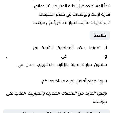
ابدأ المشاهدة قبل بداية المباراة بـ 10 دقائق
شارك آراءك وتوقعاتك في قسم التعليقات
تابع تحليلات ما بعد المباراة حصرياً على موقعنا
خلاصة
لا تفوتوا هذه المواجهة الشيقة بين
غزل المحلة
و
سيراميكا كليوباترا
في
مصر, كأس الرابطة المصرية
.
ستكون مباراة مليئة بالإثارة والتشويق، ونحن في
Yalla
Shoot | يلا شوت | مباريات اليوم مباشر| yalla shoot tv
نلتزم بتقديم أفضل تجربة مشاهدة لكم.
ترقبوا المزيد من التغطيات الحصرية والمباريات المثيرة على
موقعنا!