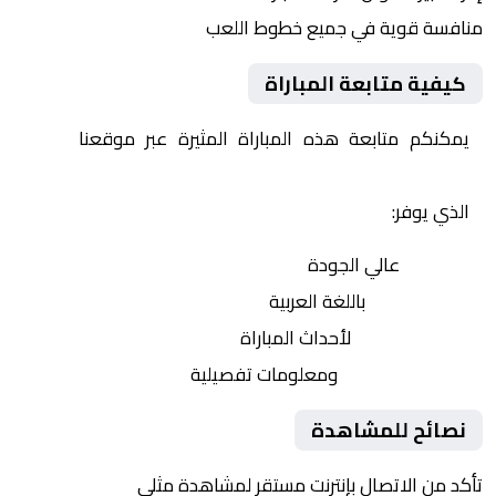
منافسة قوية في جميع خطوط اللعب
كيفية متابعة المباراة
يمكنكم متابعة هذه المباراة المثيرة عبر موقعنا
Yalla
Shoot | يلا شوت | مباريات اليوم مباشر| yalla shoot tv
الذي يوفر:
بث مباشر
عالي الجودة
تعليق صوتي
باللغة العربية
تحديثات لحظية
لأحداث المباراة
إحصائيات شاملة
ومعلومات تفصيلية
نصائح للمشاهدة
تأكد من الاتصال بإنترنت مستقر لمشاهدة مثلى