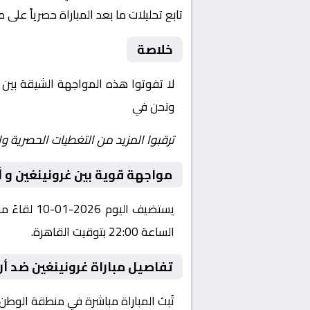
تابع تحليلات ما بعد المباراة حصرياً على 
خلاصة
لا تفوتوا هذه المواجهة الشيقة بين
ونحن في
Yalla Shoot | يلا شوت | مباريات اليوم مباشر| yalla shoot tv
ترقبوا المزيد من التغطيات الحصرية وا
مواجهة قوية بين غرونينغين و أ
يستضيف ال
الساعة 22:00 بتوقيت القاهرة.
تفاصيل مباراة غرونينغين ضد أن
تُبث المباراة مباشرة في منطقة الوطن