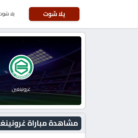
يلا شوت
يلا شوت
غرونينغين
مشاهدة مباراة غرونينغين و أن آي 