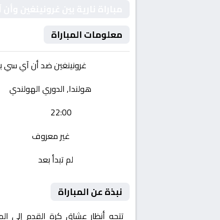
مباراة نارية بين غرونينغين وأ
معلومات المباراة
الفريقان:
غرونينغين ضد أن آي سي بر
البطولة:
هولندا, الدوري الهولندي
وقت المباراة:
22:00
القناة الناقلة:
غير معروف
حالة المباراة:
لم تبدأ بعد
نبذة عن المباراة
تتجه أنظار عشاق كرة القدم إلى ال