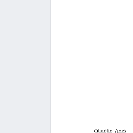
ا
ضمن منافسات
هولندا, الدوري