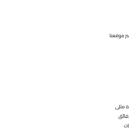
عبر موقعنا
Yalla Shoot | يلا شوت | مباريات اليوم مباشر| yalla shoot tv
ة مثلى
ات