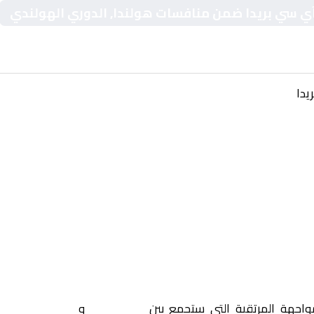
ن آي سي بريدا ضمن منافسات هولندا, الدوري الهولندي
يدا
مواجهة المرتقبة التي ستجمع بين
غرونينغين
و
أن آي سي بريد