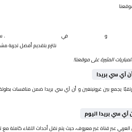
موقعنا
غرونينغين
و
أن آي سي بريدا
في
هولندا, الدوري الهولندي
. س
نلتزم بتقديم أفضل تجربة مش
لمباريات المثيرة على موقعنا!
ن آي سي بريدا
يوم 2026-01-10 لقاءً مرتقبًا يجمع بين غرونينغين و أن آي سي بريدا ضمن منافسا
 آي سي بريدا اليوم
 العربي عبر قناة غير معروف، حيث يتم نقل أحداث اللقاء كاملة مع 