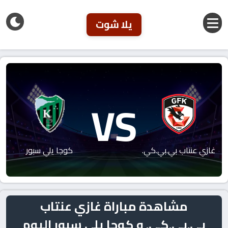
يلا شوت
VS
غازي عنتاب بي.بي.كي.
كوجا يلي سبور
مشاهدة مباراة غازي عنتاب
بي.بي.كي. و كوجا يلي سبور اليوم