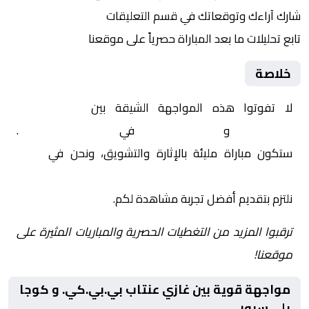
شارك آراءك وتوقعاتك في قسم التعليقات
تابع تحليلات ما بعد المباراة حصرياً على موقعنا
خلاصة
لا تفوتوا هذه المواجهة الشيقة بين
غازي عنتاب
بي.بي.كي.
و
كوجا يلي سبور
في
تركيا, كأس تركيا
.
ستكون مباراة مليئة بالإثارة والتشويق، ونحن في
Yalla
Shoot | يلا شوت | مباريات اليوم مباشر| yalla shoot tv
نلتزم بتقديم أفضل تجربة مشاهدة لكم.
ترقبوا المزيد من التغطيات الحصرية والمباريات المثيرة على
موقعنا!
مواجهة قوية بين غازي عنتاب بي.بي.كي. و كوجا
يلي سبور