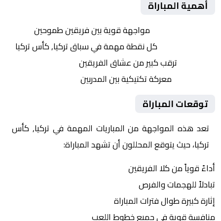
أهمية المباراة
التنافس الشرس:
مواجهة قوية بين فريقين طموحين
النقاط الثمينة:
كل نقطة مهمة في سباق تركيا, كأس تركيا
الجماهير:
ترقب كبير من عشاق الفريقين
التكتيكات:
معركة تكتيكية بين المدربين
توقعات المباراة
تعد هذه المواجهة من المباريات المهمة في تركيا, كأس
تركيا، حيث يتوقع المحللون أن تشهد المباراة:
أداءً قوياً من كلا الفريقين
تبادلاً للهجمات والفرص
إثارة كبيرة طوال فترات المباراة
منافسة قوية في جميع خطوط اللعب