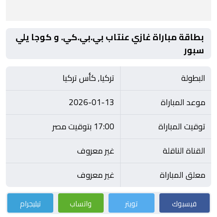
بطاقة مباراة غازي عنتاب بي.بي.كي. و كوجا يلي
سبور
البطولة
تركيا, كأس تركيا
موعد المباراة
2026-01-13
توقيت المباراة
17:00 بتوقيت مصر
القناة الناقلة
غير معروف
معلق المباراة
غير معروف
فيسبوك
تويتر
واتساب
تيليجرام