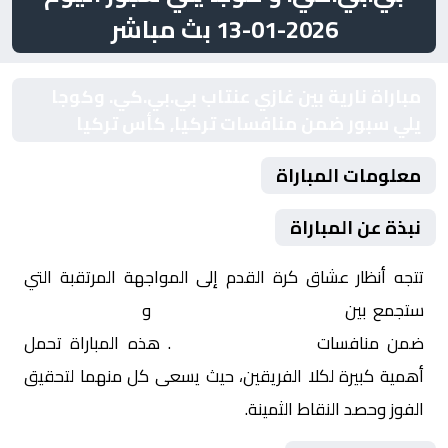
2026-01-13 بث مباشر
مباراة نارية بين غازي عنتاب بي.بي.كي. وكوجا
يلي سبور ضمن منافسات تركيا, كأس تركيا
معلومات المباراة
نبذة عن المباراة
تتجه أنظار عشاق كرة القدم إلى المواجهة المرتقبة التي
ستجمع بين
غازي عنتاب بي.بي.كي.
و
كوجا يلي سبور
ضمن منافسات
تركيا, كأس تركيا
. هذه المباراة تحمل
أهمية كبيرة لكلا الفريقين، حيث يسعى كل منهما لتحقيق
الفوز وحصد النقاط الثمينة.