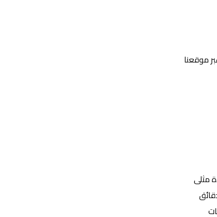
عبر موقعنا
Yalla Shoot | يلا شوت | مباريات اليوم مباشر| yalla shoot tv
ة مثلى
ات