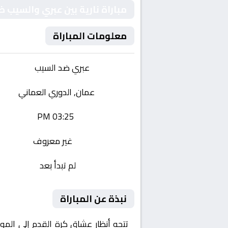
مباراة نارية بين عبري والسيب
معلومات المباراة
الفريقان:
عبري ضد السيب
البطولة:
عمان, الدوري العماني
وقت المباراة:
03:25 PM
القناة الناقلة:
غير معروف
حالة المباراة:
لم تبدأ بعد
نبذة عن المباراة
تتجه أنظار عشاق كرة القدم إلى المو