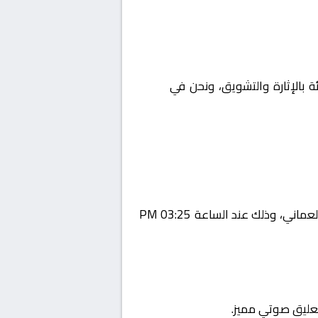
ئة بالإثارة والتشويق، ونحن في
Yalla
يستضيف اليوم 2026-02-07 لقاءً مرتقبًا يجمع بين عبري و السيب ضمن منافسات بطولة عمان, الدوري العماني، وذلك عند الساعة 03:25 PM
تعليق صوتي مميز.