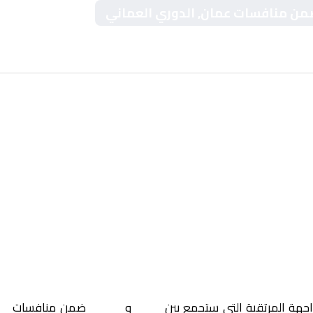
 ضمن منافسات عمان, الدوري العماني
اجهة المرتقبة التي ستجمع بين
عبري
و
السيب
ضمن منافسات
عم