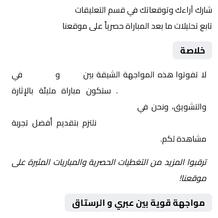
شارك آراءك وتوقعاتك في قسم التعليقات
تابع تحليلات ما بعد المباراة حصرياً على موقعنا
خلاصة
لا تفوتوا هذه المواجهة الشيقة بين
عبري
و
الرستاق
في
عمان, الدوري العماني
. ستكون مباراة مليئة بالإثارة
والتشويق، ونحن في
Yalla Shoot | يلا شوت | مباريات
اليوم مباشر| yalla shoot tv
نلتزم بتقديم أفضل تجربة
مشاهدة لكم.
ترقبوا المزيد من التغطيات الحصرية والمباريات المثيرة على
موقعنا!
مواجهة قوية بين عبري و الرستاق