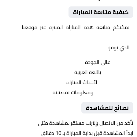
كيفية متابعة المباراة
يمكنكم متابعة هذه المباراة المثيرة عبر موقعنا
Yalla
Shoot | يلا شوت | مباريات اليوم مباشر| yalla shoot tv
الذي يوفر:
بث مباشر
عالي الجودة
تعليق صوتي
باللغة العربية
تحديثات لحظية
لأحداث المباراة
إحصائيات شاملة
ومعلومات تفصيلية
نصائح للمشاهدة
تأكد من الاتصال بإنترنت مستقر لمشاهدة مثلى
ابدأ المشاهدة قبل بداية المباراة بـ 10 دقائق