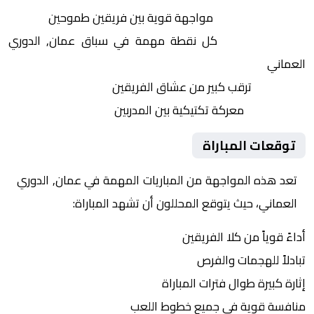
التنافس الشرس:
مواجهة قوية بين فريقين طموحين
النقاط الثمينة:
كل نقطة مهمة في سباق عمان, الدوري
العماني
الجماهير:
ترقب كبير من عشاق الفريقين
التكتيكات:
معركة تكتيكية بين المدربين
توقعات المباراة
تعد هذه المواجهة من المباريات المهمة في عمان, الدوري
العماني، حيث يتوقع المحللون أن تشهد المباراة:
أداءً قوياً من كلا الفريقين
تبادلاً للهجمات والفرص
إثارة كبيرة طوال فترات المباراة
منافسة قوية في جميع خطوط اللعب