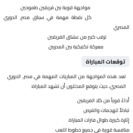
التنافس الشرس:
مواجهة قوية بين فريقين طموحين
النقاط الثمينة:
كل نقطة مهمة في سباق مصر, الدوري
المصري
الجماهير:
ترقب كبير من عشاق الفريقين
التكتيكات:
معركة تكتيكية بين المدربين
توقعات المباراة
تعد هذه المواجهة من المباريات المهمة في مصر, الدوري
المصري، حيث يتوقع المحللون أن تشهد المباراة:
أداءً قوياً من كلا الفريقين
تبادلاً للهجمات والفرص
إثارة كبيرة طوال فترات المباراة
منافسة قوية في جميع خطوط اللعب