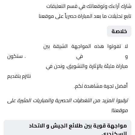
شارك آراءك وتوقعاتك في قسم التعليقات
تابع تحليلات ما بعد المباراة حصرياً على موقعنا
خلاصة
لا تفوتوا هذه المواجهة الشيقة بين
طلائع الجيش
و
الاتحاد السكندري
في
مصر, الدوري المصري
. ستكون
مباراة مليئة بالإثارة والتشويق، ونحن في
Yalla Shoot | يلا
شوت | مباريات اليوم مباشر| yalla shoot tv
نلتزم بتقديم
أفضل تجربة مشاهدة لكم.
ترقبوا المزيد من التغطيات الحصرية والمباريات المثيرة على
موقعنا!
مواجهة قوية بين طلائع الجيش و الاتحاد
السكندري