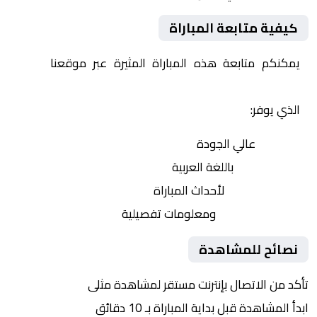
كيفية متابعة المباراة
يمكنكم متابعة هذه المباراة المثيرة عبر موقعنا
Yalla
Shoot | يلا شوت | مباريات اليوم مباشر| yalla shoot tv
الذي يوفر:
بث مباشر
عالي الجودة
تعليق صوتي
باللغة العربية
تحديثات لحظية
لأحداث المباراة
إحصائيات شاملة
ومعلومات تفصيلية
نصائح للمشاهدة
تأكد من الاتصال بإنترنت مستقر لمشاهدة مثلى
ابدأ المشاهدة قبل بداية المباراة بـ 10 دقائق