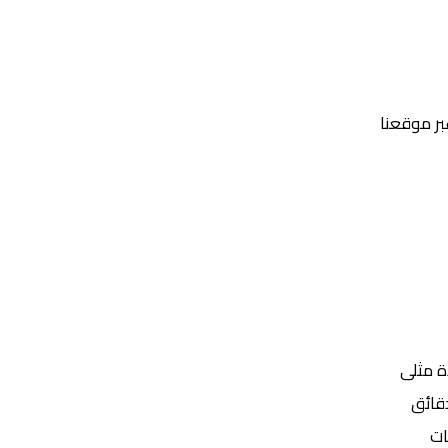
عبر موقعنا
Yalla Shoot | يلا شوت | مباريات اليوم مباشر| yalla shoot tv
ة مثلى
ات