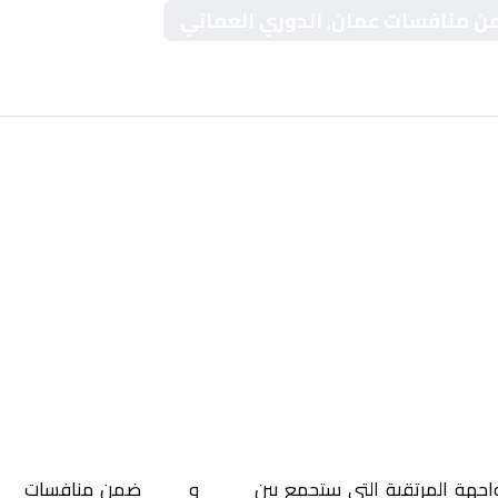
من منافسات عمان, الدوري العماني
واجهة المرتقبة التي ستجمع بين
صحم
و
صحار
ضمن منافسات
عم