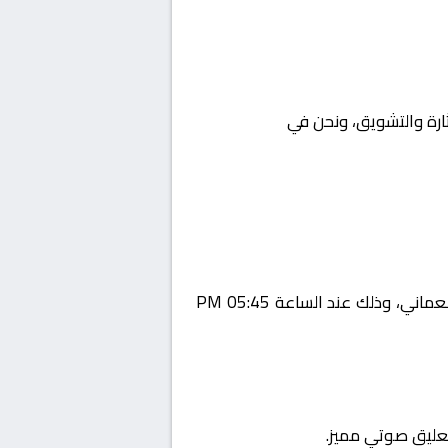
إثارة والتشويق، ونحن في
Yalla Shoot
يستضيف اليوم 2026-02-03 لقاءً مرتقبًا يجمع بين صحم و صحار ضمن منافسات بطولة عمان, الدوري العماني، وذلك عند الساعة 05:45 PM
تعليق صوتي مميز.