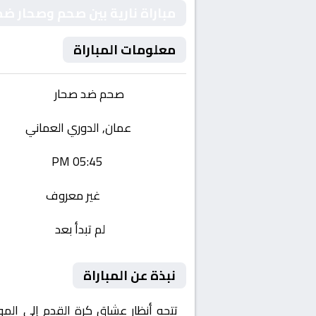
مباراة نارية بين صحم وصحار ض
معلومات المباراة
الفريقان:
صحم ضد صحار
البطولة:
عمان, الدوري العماني
وقت المباراة:
05:45 PM
القناة الناقلة:
غير معروف
حالة المباراة:
لم تبدأ بعد
نبذة عن المباراة
تتجه أنظار عشاق كرة القدم إلى الم