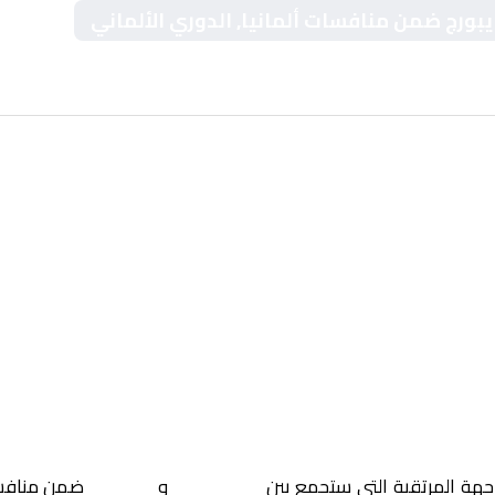
يبورج ضمن منافسات ألمانيا, الدوري الألماني
اجهة المرتقبة التي ستجمع بين
شتوتجارت
و
فرايبورج
ضمن مناف