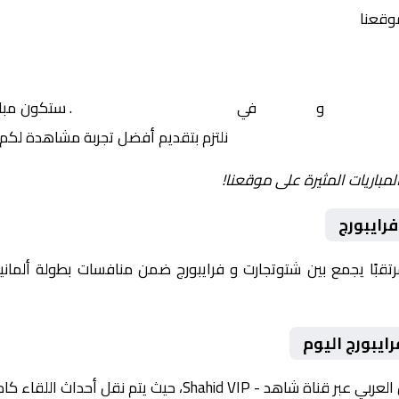
موقعنا
شتوتجارت
و
فرايبورج
في
ألمانيا, الدوري الألماني
. ستكون مبار
نلتزم بتقديم أفضل تجربة مشاهدة لكم.
لمباريات المثيرة على موقعنا!
رايبورج
يوم 2026-02-01 لقاءً مرتقبًا يجمع بين شتوتجارت و فرايبورج ضمن منافسات بطولة
ايبورج اليوم
ث يتم نقل أحداث اللقاء كاملة مع تعليق صوتي مميز.