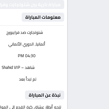
مباراة نارية بين شتوتجارت وفرا
معلومات المباراة
الفريقان:
شتوتجارت ضد فرايبورج
البطولة:
ألمانيا, الدوري الألماني
وقت المباراة:
04:30 PM
القناة الناقلة:
شاهد – Shahid VIP
حالة المباراة:
لم تبدأ بعد
نبذة عن المباراة
تتجه أنظار عشاق كرة القدم إلى المو