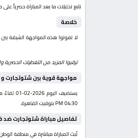
تابع تحليلات ما بعد المباراة حصرياً على 
خلاصة
لا تفوتوا هذه المواجهة الشيقة بين
Yalla Shoot | يلا شوت | مباريات اليوم مباشر| yalla shoot tv
ترقبوا المزيد من التغطيات الحصرية وا
مواجهة قوية بين شتوتجارت و ف
يستضيف ال
04:30 PM بتوقيت القاهرة.
تفاصيل مباراة شتوتجارت ضد فر
تُبث المباراة مباشرة في منطقة الوطن العربي عبر قناة شاهد - Shahid VIP، حي