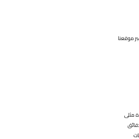
عبر موقعنا
Yalla Shoot | يلا شوت | مباريات اليوم مباشر| yalla shoot tv
ة مثلى
ات