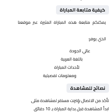
كيفية متابعة المباراة
يمكنكم متابعة هذه المباراة المثيرة عبر موقعنا
Yalla
Shoot | يلا شوت | مباريات اليوم مباشر| yalla shoot tv
الذي يوفر:
بث مباشر
عالي الجودة
تعليق صوتي
باللغة العربية
تحديثات لحظية
لأحداث المباراة
إحصائيات شاملة
ومعلومات تفصيلية
نصائح للمشاهدة
تأكد من الاتصال بإنترنت مستقر لمشاهدة مثلى
ابدأ المشاهدة قبل بداية المباراة بـ 10 دقائق