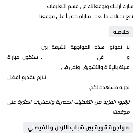
شارك آراءك وتوقعاتك في قسم التعليقات
تابع تحليلات ما بعد المباراة حصرياً على موقعنا
خلاصة
لا تفوتوا هذه المواجهة الشيقة بين
شباب الأردن
و
الفيصلي
في
الأردن, الدوري الأردني
. ستكون مباراة
مليئة بالإثارة والتشويق، ونحن في
Yalla Shoot | يلا شوت |
مباريات اليوم مباشر| yalla shoot tv
نلتزم بتقديم أفضل
تجربة مشاهدة لكم.
ترقبوا المزيد من التغطيات الحصرية والمباريات المثيرة على
موقعنا!
مواجهة قوية بين شباب الأردن و الفيصلي