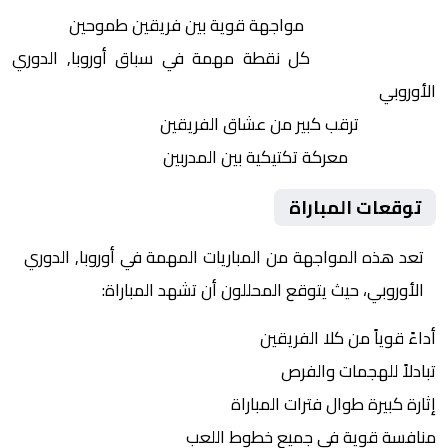
التنافس الشرس:
مواجهة قوية بين فريقين طموحين
النقاط الثمينة:
كل نقطة مهمة في سباق أوروبا, الدوري
الأوروبي
الجماهير:
ترقب كبير من عشاق الفريقين
التكتيكات:
معركة تكتيكية بين المدربين
توقعات المباراة
تعد هذه المواجهة من المباريات المهمة في أوروبا, الدوري
الأوروبي، حيث يتوقع المحللون أن تشهد المباراة:
أداءً قوياً من كلا الفريقين
تبادلاً للهجمات والفرص
إثارة كبيرة طوال فترات المباراة
منافسة قوية في جميع خطوط اللعب