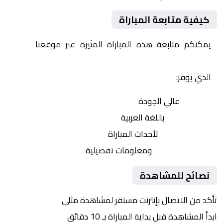
كيفية متابعة المباراة
يمكنكم متابعة هذه المباراة المثيرة عبر موقعنا
Yalla
Shoot | يلا شوت | مباريات اليوم مباشر| yalla shoot tv
الذي يوفر:
بث مباشر
عالي الجودة
تعليق صوتي
باللغة العربية
تحديثات لحظية
لأحداث المباراة
إحصائيات شاملة
ومعلومات تفصيلية
نصائح للمشاهدة
تأكد من الاتصال بإنترنت مستقر لمشاهدة مثلى
ابدأ المشاهدة قبل بداية المباراة بـ 10 دقائق