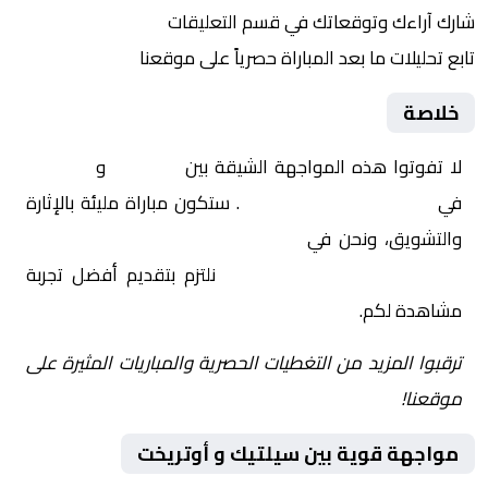
شارك آراءك وتوقعاتك في قسم التعليقات
تابع تحليلات ما بعد المباراة حصرياً على موقعنا
خلاصة
لا تفوتوا هذه المواجهة الشيقة بين
سيلتيك
و
أوتريخت
في
أوروبا, الدوري الأوروبي
. ستكون مباراة مليئة بالإثارة
والتشويق، ونحن في
Yalla Shoot | يلا شوت | مباريات
اليوم مباشر| yalla shoot tv
نلتزم بتقديم أفضل تجربة
مشاهدة لكم.
ترقبوا المزيد من التغطيات الحصرية والمباريات المثيرة على
موقعنا!
مواجهة قوية بين سيلتيك و أوتريخت