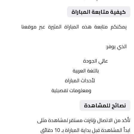
كيفية متابعة المباراة
يمكنكم متابعة هذه المباراة المثيرة عبر موقعنا
Yalla
Shoot | يلا شوت | مباريات اليوم مباشر| yalla shoot tv
الذي يوفر:
بث مباشر
عالي الجودة
تعليق صوتي
باللغة العربية
تحديثات لحظية
لأحداث المباراة
إحصائيات شاملة
ومعلومات تفصيلية
نصائح للمشاهدة
تأكد من الاتصال بإنترنت مستقر لمشاهدة مثلى
ابدأ المشاهدة قبل بداية المباراة بـ 10 دقائق