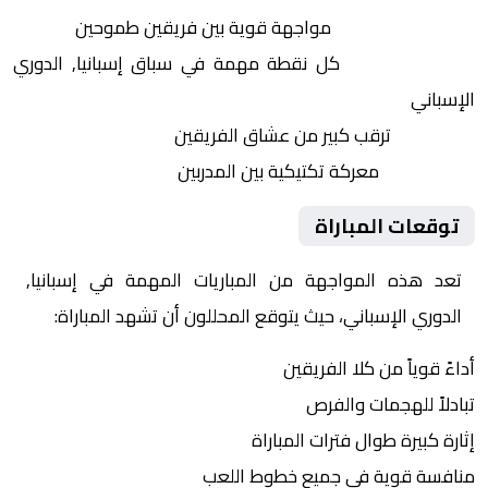
التنافس الشرس:
مواجهة قوية بين فريقين طموحين
النقاط الثمينة:
كل نقطة مهمة في سباق إسبانيا, الدوري
الإسباني
الجماهير:
ترقب كبير من عشاق الفريقين
التكتيكات:
معركة تكتيكية بين المدربين
توقعات المباراة
تعد هذه المواجهة من المباريات المهمة في إسبانيا,
الدوري الإسباني، حيث يتوقع المحللون أن تشهد المباراة:
أداءً قوياً من كلا الفريقين
تبادلاً للهجمات والفرص
إثارة كبيرة طوال فترات المباراة
منافسة قوية في جميع خطوط اللعب