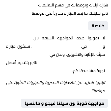
شارك آراءك وتوقعاتك في قسم التعليقات
تابع تحليلات ما بعد المباراة حصرياً على موقعنا
خلاصة
لا تفوتوا هذه المواجهة الشيقة بين
سيلتا فيجو
و
فالنسيا
في
إسبانيا, الدوري الإسباني
. ستكون مباراة
مليئة بالإثارة والتشويق، ونحن في
Yalla Shoot | يلا شوت |
مباريات اليوم مباشر| yalla shoot tv
نلتزم بتقديم أفضل
تجربة مشاهدة لكم.
ترقبوا المزيد من التغطيات الحصرية والمباريات المثيرة على
موقعنا!
مواجهة قوية بين سيلتا فيجو و فالنسيا