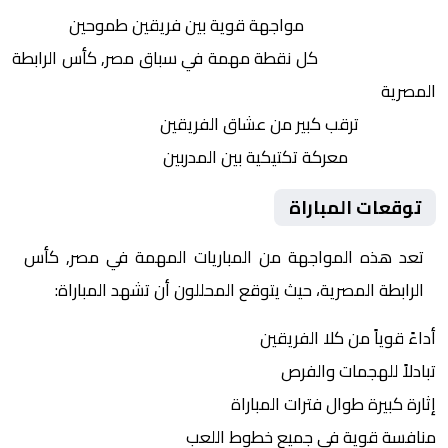
التنافس الشرس:
مواجهة قوية بين فريقين طموحين
النقاط الثمينة:
كل نقطة مهمة في سباق مصر, كأس الرابطة
المصرية
الجماهير:
ترقب كبير من عشاق الفريقين
التكتيكات:
معركة تكتيكية بين المدربين
توقعات المباراة
تعد هذه المواجهة من المباريات المهمة في مصر, كأس
الرابطة المصرية، حيث يتوقع المحللون أن تشهد المباراة:
أداءً قوياً من كلا الفريقين
تبادلاً للهجمات والفرص
إثارة كبيرة طوال فترات المباراة
منافسة قوية في جميع خطوط اللعب