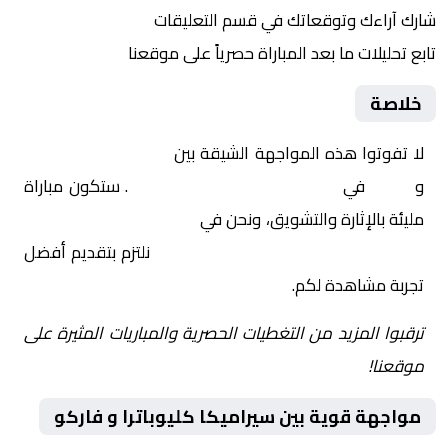
شارك آراءك وتوقعاتك في قسم التعليقات
تابع تحليلات ما بعد المباراة حصرياً على موقعنا
خلاصة
لا تفوتوا هذه المواجهة الشيقة بين
سيراميكا كليوباترا
و
فاركو
في
مصر, كأس الرابطة المصرية
. ستكون مباراة
مليئة بالإثارة والتشويق، ونحن في
Yalla Shoot | يلا شوت |
مباريات اليوم مباشر| yalla shoot tv
نلتزم بتقديم أفضل
تجربة مشاهدة لكم.
ترقبوا المزيد من التغطيات الحصرية والمباريات المثيرة على
موقعنا!
مواجهة قوية بين سيراميكا كليوباترا و فاركو