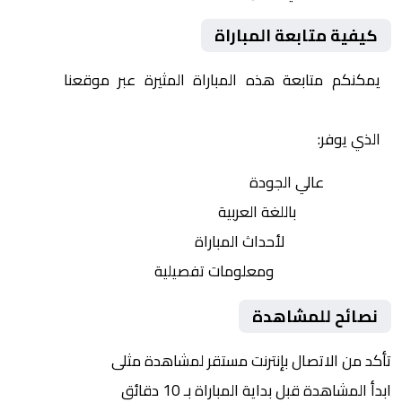
كيفية متابعة المباراة
يمكنكم متابعة هذه المباراة المثيرة عبر موقعنا
Yalla
Shoot | يلا شوت | مباريات اليوم مباشر| yalla shoot tv
الذي يوفر:
بث مباشر
عالي الجودة
تعليق صوتي
باللغة العربية
تحديثات لحظية
لأحداث المباراة
إحصائيات شاملة
ومعلومات تفصيلية
نصائح للمشاهدة
تأكد من الاتصال بإنترنت مستقر لمشاهدة مثلى
ابدأ المشاهدة قبل بداية المباراة بـ 10 دقائق