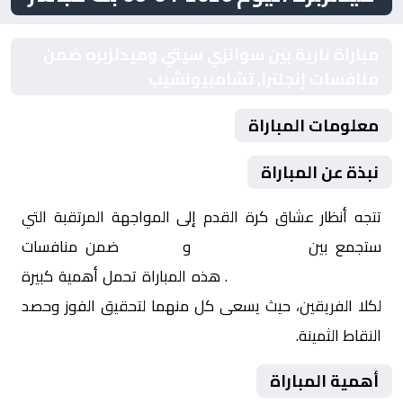
مباراة نارية بين سوانزي سيتي وميدلزبره ضمن
منافسات إنجلترا, تشامبيونشيب
معلومات المباراة
نبذة عن المباراة
تتجه أنظار عشاق كرة القدم إلى المواجهة المرتقبة التي
ستجمع بين
سوانزي سيتي
و
ميدلزبره
ضمن منافسات
إنجلترا, تشامبيونشيب
. هذه المباراة تحمل أهمية كبيرة
لكلا الفريقين، حيث يسعى كل منهما لتحقيق الفوز وحصد
النقاط الثمينة.
أهمية المباراة