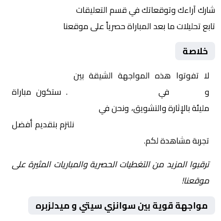
شارك آراءك وتوقعاتك في قسم التعليقات
تابع تحليلات ما بعد المباراة حصرياً على موقعنا
خلاصة
لا تفوتوا هذه المواجهة الشيقة بين
سوانزي سيتي
و
ميدلزبره
في
إنجلترا, تشامبيونشيب
. ستكون مباراة
مليئة بالإثارة والتشويق، ونحن في
Yalla Shoot | يلا شوت |
مباريات اليوم مباشر| yalla shoot tv
نلتزم بتقديم أفضل
تجربة مشاهدة لكم.
ترقبوا المزيد من التغطيات الحصرية والمباريات المثيرة على
موقعنا!
مواجهة قوية بين سوانزي سيتي و ميدلزبره