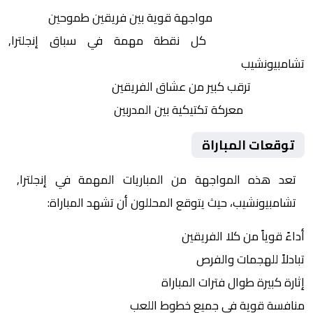
التنافس الشرس:
مواجهة قوية بين فريقين طموحين
النقاط الثمينة:
كل نقطة مهمة في سباق إنجلترا,
تشامبيونشيب
الجماهير:
ترقب كبير من عشاق الفريقين
التكتيكات:
معركة تكتيكية بين المدربين
توقعات المباراة
تعد هذه المواجهة من المباريات المهمة في إنجلترا,
تشامبيونشيب، حيث يتوقع المحللون أن تشهد المباراة:
أداءً قوياً من كلا الفريقين
تبادلاً للهجمات والفرص
إثارة كبيرة طوال فترات المباراة
منافسة قوية في جميع خطوط اللعب