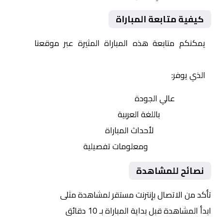
كيفية متابعة المباراة
يمكنكم متابعة هذه المباراة المثيرة عبر موقعنا
Yalla
Shoot | يلا شوت | مباريات اليوم مباشر| yalla shoot tv
الذي يوفر:
بث مباشر
عالي الجودة
تعليق صوتي
باللغة العربية
تحديثات لحظية
لأحداث المباراة
إحصائيات شاملة
ومعلومات تفصيلية
نصائح للمشاهدة
تأكد من الاتصال بإنترنت مستقر لمشاهدة مثلى
ابدأ المشاهدة قبل بداية المباراة بـ 10 دقائق