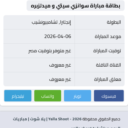
بطاقة مباراة سوانزي سيتي و ميدلزبره
البطولة
إنجلترا, تشامبيونشيب
موعد المباراة
2026-04-06
توقيت المباراة
غير متوفر بتوقيت مصر
القناة الناقلة
غير معروف
معلق المباراة
غير معروف
فيسبوك
تويتر
واتساب
تيليجرام
جميع الحقوق محفوظة
2026
- Yalla Shoot | يلا شوت | مباريات