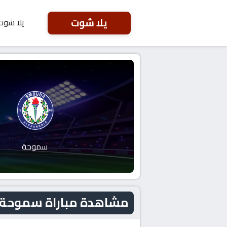
يلا شوت
يلا شوت
سموحة
مشاهدة مباراة سموحة و بيراميدز الي