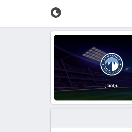
بيراميدز