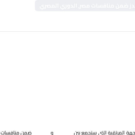
ميدز ضمن منافسات مصر, الدوري المصري
اجهة المرتقبة التي ستجمع بين
سموحة
و
بيراميدز
ضمن منافسات