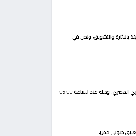
ئة بالإثارة والتشويق، ونحن في
Yalla
يستضيف اليوم 2026-02-04 لقاءً مرتقبًا يجمع بين سموحة و بيراميدز ضمن منافسات بطولة مصر, الدوري المصري، وذلك عند الساعة 05:00
تعليق صوتي مميز.