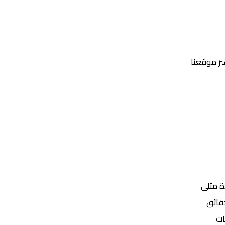
عبر موقعنا
Yalla Shoot | يلا شوت | مباريات اليوم مباشر| yalla shoot tv
ة مثلى
ات