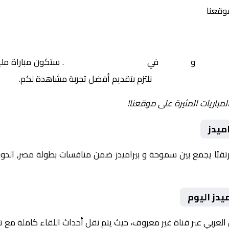
موقعنا
سموحة
و
بيراميدز
في
مصر, الدوري المصري
. ستكون مباراة ملي
نلتزم بتقديم أفضل تجربة مشاهدة لكم.
لمباريات المثيرة على موقعنا!
ميدز
يدز اليوم
 العربي عبر قناة غير معروف، حيث يتم نقل أحداث اللقاء كاملة مع 