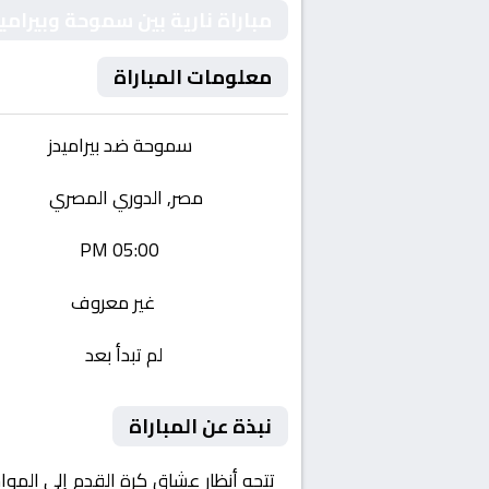
مباراة نارية بين سموحة وبيرا
معلومات المباراة
الفريقان:
سموحة ضد بيراميدز
البطولة:
مصر, الدوري المصري
وقت المباراة:
05:00 PM
القناة الناقلة:
غير معروف
حالة المباراة:
لم تبدأ بعد
نبذة عن المباراة
تتجه أنظار عشاق كرة القدم إلى المو