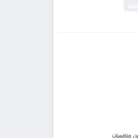
قية
 منافسات
أفريقيا, الكونفدرالية