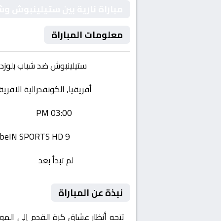
مباراة نارية بين ستيلينبوش وش
معلومات المباراة
الفريقان:
ستيلينبوش ضد شباب بلوزدا
البطولة:
أفريقيا, الكونفدرالية الافريق
وقت المباراة:
03:00 PM
القناة الناقلة:
beIN SPORTS HD 9
حالة المباراة:
لم تبدأ بعد
نبذة عن المباراة
تتجه أنظار عشاق كرة القدم إلى المو