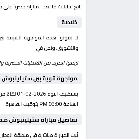
تابع تحليلات ما بعد المباراة حصرياً على 
خلاصة
لا تفوتوا هذه المواجهة الشيقة بي
والتشويق، ونحن في
Yalla Shoot | يلا شوت | مباريات اليوم مباشر| yalla shoot tv
ترقبوا المزيد من التغطيات الحصرية وا
مواجهة قوية بين ستيلينبوش و 
يستضيف الي
الساعة 03:00 PM بتوقيت القاهرة.
تفاصيل مباراة ستيلينبوش ضد ش
تُبث المباراة مباشرة في منطقة الوطن العربي عبر قناة beIN SPORTS HD 9، حيث يتم نقل أح