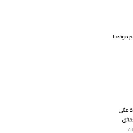
عبر موقعنا
Yalla Shoot | يلا شوت | مباريات اليوم مباشر| yalla shoot tv
ة مثلى
ات