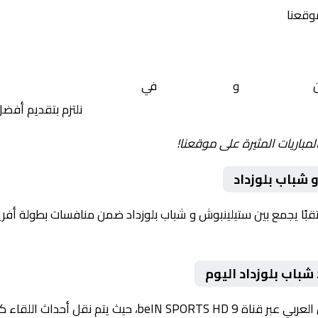
موقعنا
ن
ستيلينبوش
و
شباب بلوزداد
في
أفريقيا, الكونفدرالية الا
نلتزم بتقديم أفض
لمباريات المثيرة على موقعنا!
شباب بلوزداد
وم 2026-02-01 لقاءً مرتقبًا يجمع بين ستيلينبوش و شباب بلوزداد ضمن منافسات بطول
باب بلوزداد اليوم
داث اللقاء كاملة مع تعليق صوتي مميز.