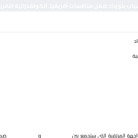
باب بلوزداد ضمن منافسات أفريقيا, الكونفدرالية الافري
د
ية
اجهة المرتقبة التي ستجمع بين
ستيلينبوش
و
شباب بلوزداد
ضمن