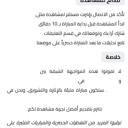
نصائح للمشاهدة
تأكد من الاتصال بإنترنت مستقر لمشاهدة مثلى
ابدأ المشاهدة قبل بداية المباراة بـ 10 دقائق
شارك آراءك وتوقعاتك في قسم التعليقات
تابع تحليلات ما بعد المباراة حصرياً على موقعنا
خلاصة
لا تفوتوا هذه المواجهة الشيقة بين
ستوك سيتي
و
كوفنتري سيتي
في
إنجلترا, كاس الاتحاد الإنجليزي –
الدور 3
. ستكون مباراة مليئة بالإثارة والتشويق، ونحن في
Yalla Shoot | يلا شوت | مباريات اليوم مباشر| yalla
shoot tv
نلتزم بتقديم أفضل تجربة مشاهدة لكم.
ترقبوا المزيد من التغطيات الحصرية والمباريات المثيرة على