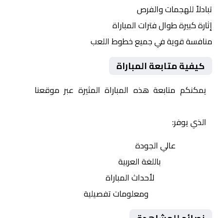
تبادلاً للهجمات والفرص
إثارة كبيرة طوال فترات المباراة
منافسة قوية في جميع خطوط اللعب
كيفية متابعة المباراة
يمكنكم متابعة هذه المباراة المثيرة عبر موقعنا
Yalla
Shoot | يلا شوت | مباريات اليوم مباشر| yalla shoot tv
الذي يوفر:
بث مباشر
عالي الجودة
تعليق صوتي
باللغة العربية
تحديثات لحظية
لأحداث المباراة
إحصائيات شاملة
ومعلومات تفصيلية