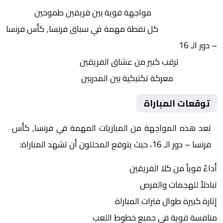
التنافس الشرس:
مواجهة قوية بين فريقين طموحين
النقاط الثمينة:
كل نقطة مهمة في سباق فرنسا, كأس فرنسا
– دور الـ 16
الجماهير:
ترقب كبير من عشاق الفريقين
التكتيكات:
معركة تكتيكية بين المدربين
توقعات المباراة
تعد هذه المواجهة من المباريات المهمة في فرنسا, كأس
فرنسا – دور الـ 16، حيث يتوقع المحللون أن تشهد المباراة:
أداءً قوياً من كلا الفريقين
تبادلاً للهجمات والفرص
إثارة كبيرة طوال فترات المباراة
منافسة قوية في جميع خطوط اللعب