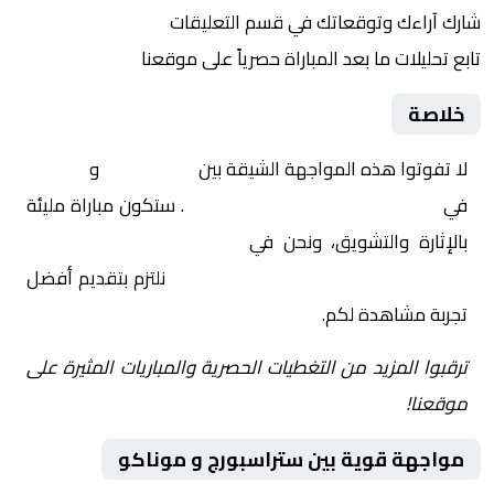
شارك آراءك وتوقعاتك في قسم التعليقات
تابع تحليلات ما بعد المباراة حصرياً على موقعنا
خلاصة
لا تفوتوا هذه المواجهة الشيقة بين
ستراسبورج
و
موناكو
في
فرنسا, كأس فرنسا – دور الـ 16
. ستكون مباراة مليئة
بالإثارة والتشويق، ونحن في
Yalla Shoot | يلا شوت |
مباريات اليوم مباشر| yalla shoot tv
نلتزم بتقديم أفضل
تجربة مشاهدة لكم.
ترقبوا المزيد من التغطيات الحصرية والمباريات المثيرة على
موقعنا!
مواجهة قوية بين ستراسبورج و موناكو