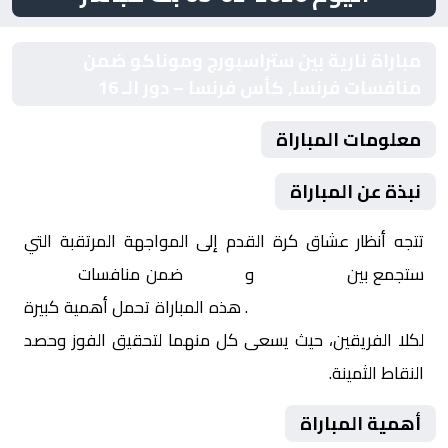
مباراة نارية بين ستراسبورج وموناكو ضمن
منافسات فرنسا, كأس فرنسا – دور الـ 16
معلومات المباراة
نبذة عن المباراة
تتجه أنظار عشاق كرة القدم إلى المواجهة المرتقبة التي
ستجمع بين
ستراسبورج
و
موناكو
ضمن منافسات
فرنسا,
كأس فرنسا – دور الـ 16
. هذه المباراة تحمل أهمية كبيرة
لكلا الفريقين، حيث يسعى كل منهما لتحقيق الفوز وحصد
النقاط الثمينة.
أهمية المباراة