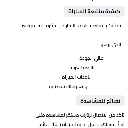
كيفية متابعة المباراة
يمكنكم متابعة هذه المباراة المثيرة عبر موقعنا
Yalla
Shoot | يلا شوت | مباريات اليوم مباشر| yalla shoot tv
الذي يوفر:
بث مباشر
عالي الجودة
تعليق صوتي
باللغة العربية
تحديثات لحظية
لأحداث المباراة
إحصائيات شاملة
ومعلومات تفصيلية
نصائح للمشاهدة
تأكد من الاتصال بإنترنت مستقر لمشاهدة مثلى
ابدأ المشاهدة قبل بداية المباراة بـ 10 دقائق