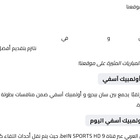
موقعنا
ن
سان بيدرو
و
أولمبيك آسفي
في
أفريقيا, الكونفدرالية الا
نلتزم بتقديم أفض
لمباريات المثيرة على موقعنا!
 أولمبيك آسفي
يوم 2026-01-25 لقاءً مرتقبًا يجمع بين سان بيدرو و أولمبيك آسفي ضمن منافسات ب
ولمبيك آسفي اليوم
داث اللقاء كاملة مع تعليق صوتي مميز.