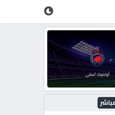
أولمبيك آسفي