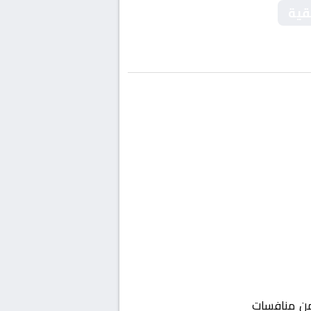
قية
 منافسات
أفريقيا, الكونفدرالية