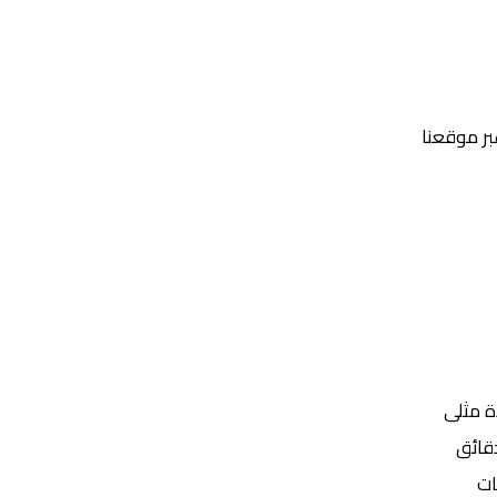
عبر موقعنا
Yalla Shoot | يلا شوت | مباريات اليوم مباشر| yalla shoot tv
ة مثلى
ات