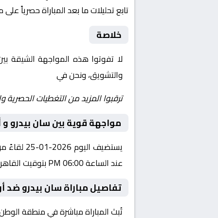
تابع تحليلات ما بعد المباراة حصرياً على 
خلاصة
لا تفوتوا هذه المواجهة الشيقة بي
والتشويق، ونحن في
Yalla Shoot | يلا شوت | مباريات اليوم مباشر| yalla shoot tv
ترقبوا المزيد من التغطيات الحصرية وا
مواجهة قوية بين سان بيدرو و
يستضيف ال
عند الساعة 06:00 PM بتوقيت القاهرة.
تفاصيل مباراة سان بيدرو ضد أ
تُبث المباراة مباشرة في منطقة الوطن العربي عبر قناة beIN SPORTS HD 9، حيث يتم نقل أح