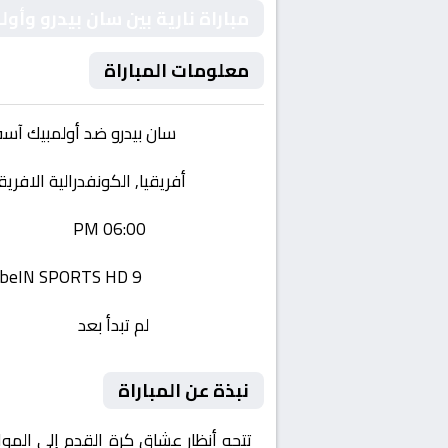
مباراة نارية بين سان بيدرو وأ
معلومات المباراة
الفريقان:
سان بيدرو ضد أولمبيك آس
البطولة:
أفريقيا, الكونفدرالية الافريق
وقت المباراة:
06:00 PM
القناة الناقلة:
beIN SPORTS HD 9
حالة المباراة:
لم تبدأ بعد
نبذة عن المباراة
تتجه أنظار عشاق كرة القدم إلى المو