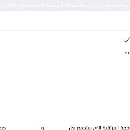
ولمبيك آسفي ضمن منافسات أفريقيا, الكونفدرالية الافري
في
ية
اجهة المرتقبة التي ستجمع بين
سان بيدرو
و
أولمبيك آسفي
ضمن