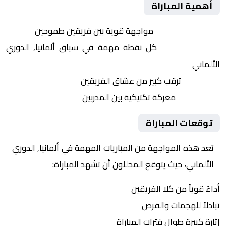
أهمية المباراة
التنافس الشرس:
مواجهة قوية بين فريقين طموحين
النقاط الثمينة:
كل نقطة مهمة في سباق ألمانيا, الدوري
الألماني
الجماهير:
ترقب كبير من عشاق الفريقين
التكتيكات:
معركة تكتيكية بين المدربين
توقعات المباراة
تعد هذه المواجهة من المباريات المهمة في ألمانيا, الدوري
الألماني، حيث يتوقع المحللون أن تشهد المباراة:
أداءً قوياً من كلا الفريقين
تبادلاً للهجمات والفرص
إثارة كبيرة طوال فترات المباراة