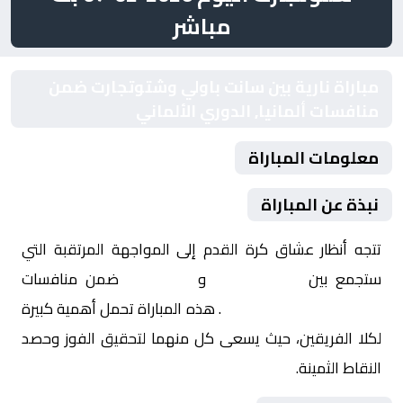
مباشر
مباراة نارية بين سانت باولي وشتوتجارت ضمن
منافسات ألمانيا, الدوري الألماني
معلومات المباراة
نبذة عن المباراة
تتجه أنظار عشاق كرة القدم إلى المواجهة المرتقبة التي
ستجمع بين
سانت باولي
و
شتوتجارت
ضمن منافسات
ألمانيا, الدوري الألماني
. هذه المباراة تحمل أهمية كبيرة
لكلا الفريقين، حيث يسعى كل منهما لتحقيق الفوز وحصد
النقاط الثمينة.