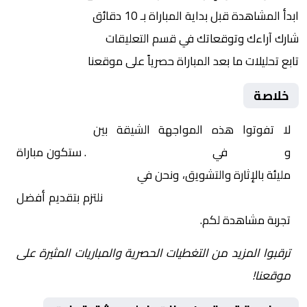
ابدأ المشاهدة قبل بداية المباراة بـ 10 دقائق
شارك آراءك وتوقعاتك في قسم التعليقات
تابع تحليلات ما بعد المباراة حصرياً على موقعنا
خلاصة
لا تفوتوا هذه المواجهة الشيقة بين
سانت باولي
و
شتوتجارت
في
ألمانيا, الدوري الألماني
. ستكون مباراة
مليئة بالإثارة والتشويق، ونحن في
Yalla Shoot | يلا شوت |
مباريات اليوم مباشر| yalla shoot tv
نلتزم بتقديم أفضل
تجربة مشاهدة لكم.
ترقبوا المزيد من التغطيات الحصرية والمباريات المثيرة على
موقعنا!