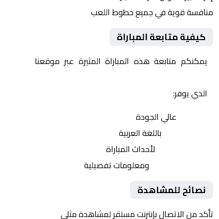
منافسة قوية في جميع خطوط اللعب
كيفية متابعة المباراة
يمكنكم متابعة هذه المباراة المثيرة عبر موقعنا
Yalla
Shoot | يلا شوت | مباريات اليوم مباشر| yalla shoot tv
الذي يوفر:
بث مباشر
عالي الجودة
تعليق صوتي
باللغة العربية
تحديثات لحظية
لأحداث المباراة
إحصائيات شاملة
ومعلومات تفصيلية
نصائح للمشاهدة
تأكد من الاتصال بإنترنت مستقر لمشاهدة مثلى