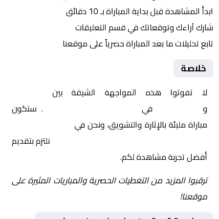
ابدأ المشاهدة قبل بداية المباراة بـ 10 دقائق
شارك آراءك وتوقعاتك في قسم التعليقات
تابع تحليلات ما بعد المباراة حصرياً على موقعنا
خلاصة
لا تفوتوا هذه المواجهة الشيقة بين
ساسولو
و
كريمونيسي
في
إيطاليا, الدوري الإيطالي
. ستكون
مباراة مليئة بالإثارة والتشويق، ونحن في
Yalla Shoot | يلا
شوت | مباريات اليوم مباشر| yalla shoot tv
نلتزم بتقديم
أفضل تجربة مشاهدة لكم.
ترقبوا المزيد من التغطيات الحصرية والمباريات المثيرة على
موقعنا!