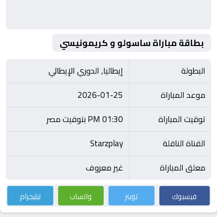
بطاقة مباراة ساسولو و كريمونيسي
البطولة
إيطاليا, الدوري الإيطالي
موعد المباراة
2026-01-25
توقيت المباراة
01:30 PM بتوقيت مصر
القناة الناقلة
Starzplay
معلق المباراة
غير معروف
فيسبوك
تويتر
واتساب
تيليجرام