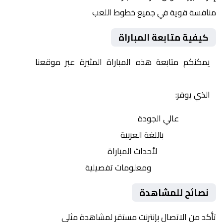
منافسة قوية في جميع خطوط اللعب
كيفية متابعة المباراة
يمكنكم متابعة هذه المباراة المثيرة عبر موقعنا
Yalla
Shoot | يلا شوت | مباريات اليوم مباشر| yalla shoot tv
الذي يوفر:
بث مباشر
عالي الجودة
تعليق صوتي
باللغة العربية
تحديثات لحظية
لأحداث المباراة
إحصائيات شاملة
ومعلومات تفصيلية
نصائح للمشاهدة
تأكد من الاتصال بإنترنت مستقر لمشاهدة مثلى