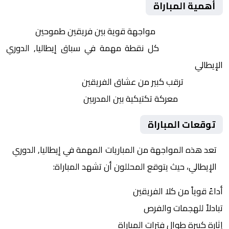
أهمية المباراة
التنافس الشرس:
مواجهة قوية بين فريقين طموحين
النقاط الثمينة:
كل نقطة مهمة في سباق إيطاليا, الدوري
الإيطالي
الجماهير:
ترقب كبير من عشاق الفريقين
التكتيكات:
معركة تكتيكية بين المدربين
توقعات المباراة
تعد هذه المواجهة من المباريات المهمة في إيطاليا, الدوري
الإيطالي، حيث يتوقع المحللون أن تشهد المباراة:
أداءً قوياً من كلا الفريقين
تبادلاً للهجمات والفرص
إثارة كبيرة طوال فترات المباراة