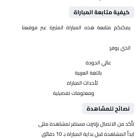
كيفية متابعة المباراة
يمكنكم متابعة هذه المباراة المثيرة عبر موقعنا
Yalla
Shoot | يلا شوت | مباريات اليوم مباشر| yalla shoot tv
الذي يوفر:
بث مباشر
عالي الجودة
تعليق صوتي
باللغة العربية
تحديثات لحظية
لأحداث المباراة
إحصائيات شاملة
ومعلومات تفصيلية
نصائح للمشاهدة
تأكد من الاتصال بإنترنت مستقر لمشاهدة مثلى
ابدأ المشاهدة قبل بداية المباراة بـ 10 دقائق