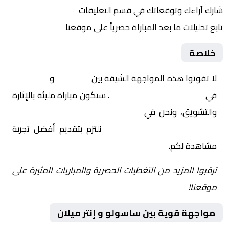
شارك آراءك وتوقعاتك في قسم التعليقات
تابع تحليلات ما بعد المباراة حصرياً على موقعنا
خلاصة
لا تفوتوا هذه المواجهة الشيقة بين
ساسولو
و
إنتر ميلان
في
إيطاليا, الدوري الإيطالي
. ستكون مباراة مليئة بالإثارة
والتشويق، ونحن في
Yalla Shoot | يلا شوت | مباريات
اليوم مباشر| yalla shoot tv
نلتزم بتقديم أفضل تجربة
مشاهدة لكم.
ترقبوا المزيد من التغطيات الحصرية والمباريات المثيرة على
موقعنا!
مواجهة قوية بين ساسولو و إنتر ميلان