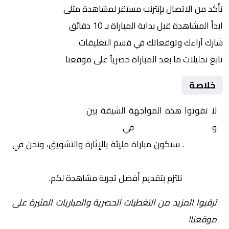
تأكد من الاتصال بإنترنت مستقر لمشاهدة مثلى
ابدأ المشاهدة قبل بداية المباراة بـ 10 دقائق
شارك آراءك وتوقعاتك في قسم التعليقات
تابع تحليلات ما بعد المباراة حصرياً على موقعنا
خلاصة
لا تفوتوا هذه المواجهة الشيقة بين
ساسولو – سيدات
و
نابولي – سيدات
في
إيطاليا, الدوري الإيطالي
للسيدات
. ستكون مباراة مليئة بالإثارة والتشويق، ونحن في
Yalla Shoot | يلا شوت | مباريات اليوم مباشر| yalla
shoot tv
نلتزم بتقديم أفضل تجربة مشاهدة لكم.
ترقبوا المزيد من التغطيات الحصرية والمباريات المثيرة على
موقعنا!