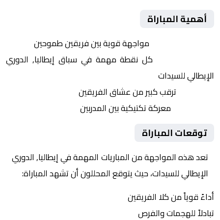
أهمية المباراة
التنافس الشرس:
مواجهة قوية بين فريقين طموحين
النقاط الثمينة:
كل نقطة مهمة في سباق إيطاليا, الدوري
الإيطالي للسيدات
الجماهير:
ترقب كبير من عشاق الفريقين
التكتيكات:
معركة تكتيكية بين المدربين
توقعات المباراة
تعد هذه المواجهة من المباريات المهمة في إيطاليا, الدوري
الإيطالي للسيدات، حيث يتوقع المحللون أن تشهد المباراة:
أداءً قوياً من كلا الفريقين
تبادلاً للهجمات والفرص