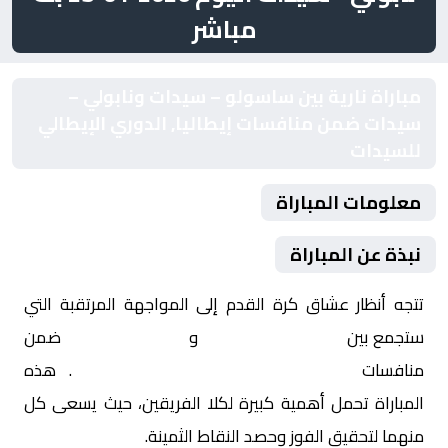
مباشر
مباراة نارية بين ساسولو – سيدات ونابولي –
سيدات ضمن منافسات إيطاليا, الدوري الإيطالي
للسيدات
معلومات المباراة
نبذة عن المباراة
تتجه أنظار عشاق كرة القدم إلى المواجهة المرتقبة التي
ستجمع بين
ساسولو – سيدات
و
نابولي – سيدات
ضمن
منافسات
إيطاليا, الدوري الإيطالي للسيدات
. هذه
المباراة تحمل أهمية كبيرة لكلا الفريقين، حيث يسعى كل
منهما لتحقيق الفوز وحصد النقاط الثمينة.