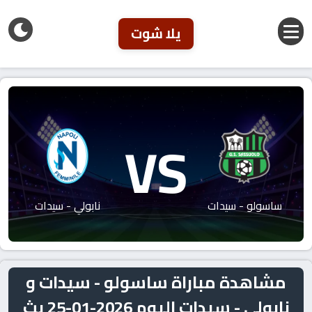
يلا شوت
VS
ساسولو - سيدات
نابولي - سيدات
مشاهدة مباراة ساسولو - سيدات و
نابولي - سيدات اليوم 2026-01-25 بث