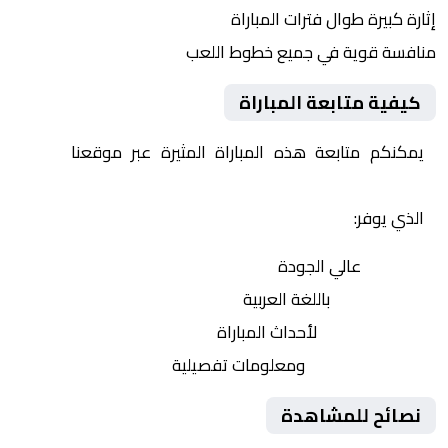
إثارة كبيرة طوال فترات المباراة
منافسة قوية في جميع خطوط اللعب
كيفية متابعة المباراة
يمكنكم متابعة هذه المباراة المثيرة عبر موقعنا
Yalla
Shoot | يلا شوت | مباريات اليوم مباشر| yalla shoot tv
الذي يوفر:
بث مباشر
عالي الجودة
تعليق صوتي
باللغة العربية
تحديثات لحظية
لأحداث المباراة
إحصائيات شاملة
ومعلومات تفصيلية
نصائح للمشاهدة