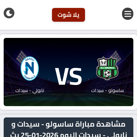
يلا شوت
VS
ساسولو - سيدات
نابولي - سيدات
مشاهدة مباراة ساسولو - سيدات و
نابولي - سيدات اليوم 2026-01-25 بث