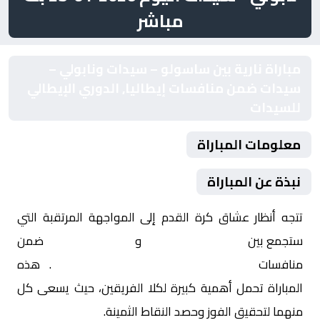
مباشر
مباراة نارية بين ساسولو – سيدات ونابولي –
سيدات ضمن منافسات إيطاليا, الدوري الإيطالي
للسيدات
معلومات المباراة
نبذة عن المباراة
تتجه أنظار عشاق كرة القدم إلى المواجهة المرتقبة التي
ستجمع بين
ساسولو – سيدات
و
نابولي – سيدات
ضمن
منافسات
إيطاليا, الدوري الإيطالي للسيدات
. هذه
المباراة تحمل أهمية كبيرة لكلا الفريقين، حيث يسعى كل
منهما لتحقيق الفوز وحصد النقاط الثمينة.