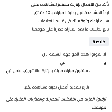
تأكد من الاتصال بإنترنت مستقر لمشاهدة مثلى
ابدأ المشاهدة قبل بداية المباراة بـ 10 دقائق
شارك آراءك وتوقعاتك في قسم التعليقات
تابع تحليلات ما بعد المباراة حصرياً على موقعنا
خلاصة
لا تفوتوا هذه المواجهة الشيقة بين
ساسولو – سيدات
و
نابولي – سيدات
في
إيطاليا, الدوري الإيطالي
للسيدات
. ستكون مباراة مليئة بالإثارة والتشويق، ونحن في
Yalla Shoot | يلا شوت | مباريات اليوم مباشر| yalla
shoot tv
نلتزم بتقديم أفضل تجربة مشاهدة لكم.
ترقبوا المزيد من التغطيات الحصرية والمباريات المثيرة على
موقعنا!