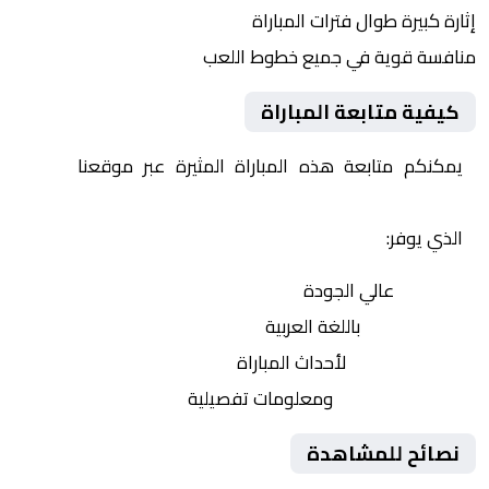
إثارة كبيرة طوال فترات المباراة
منافسة قوية في جميع خطوط اللعب
كيفية متابعة المباراة
يمكنكم متابعة هذه المباراة المثيرة عبر موقعنا
Yalla
Shoot | يلا شوت | مباريات اليوم مباشر| yalla shoot tv
الذي يوفر:
بث مباشر
عالي الجودة
تعليق صوتي
باللغة العربية
تحديثات لحظية
لأحداث المباراة
إحصائيات شاملة
ومعلومات تفصيلية
نصائح للمشاهدة