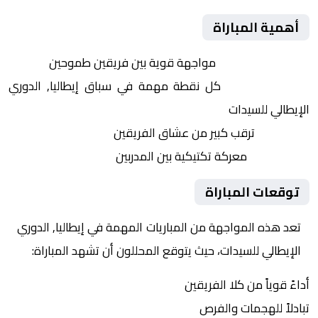
أهمية المباراة
التنافس الشرس:
مواجهة قوية بين فريقين طموحين
النقاط الثمينة:
كل نقطة مهمة في سباق إيطاليا, الدوري
الإيطالي للسيدات
الجماهير:
ترقب كبير من عشاق الفريقين
التكتيكات:
معركة تكتيكية بين المدربين
توقعات المباراة
تعد هذه المواجهة من المباريات المهمة في إيطاليا, الدوري
الإيطالي للسيدات، حيث يتوقع المحللون أن تشهد المباراة:
أداءً قوياً من كلا الفريقين
تبادلاً للهجمات والفرص