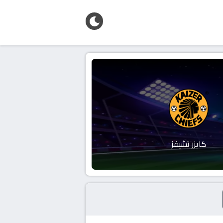
كايزر تشيفز