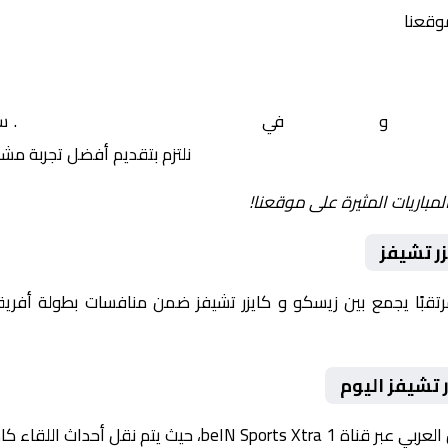
موقعنا
زيسكو
و
كايزر تشيفز
في
أفريقيا, الكونفدرالية الافريقية
. س
نلتزم بتقديم أفضل تجربة مش
لمباريات المثيرة على موقعنا!
ر تشيفز
يوم 2026-01-25 لقاءً مرتقبًا يجمع بين زيسكو و كايزر تشيفز ضمن منافسات بطولة
 تشيفز اليوم
حداث اللقاء كاملة مع تعليق صوتي مميز.