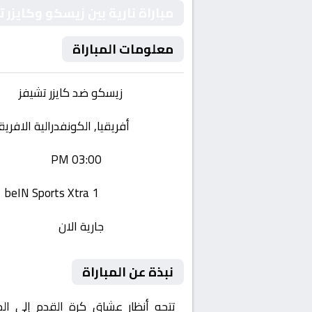
مباراة نارية بين زيسكو وكايزر 
معلومات المباراة
الفريقان:
زيسكو ضد كايزر تشيفز
البطولة:
أفريقيا, الكونفدرالية الافريق
وقت المباراة:
03:00 PM
القناة الناقلة:
beIN Sports Xtra 1
حالة المباراة:
جارية الان
نبذة عن المباراة
تتجه أنظار عشاق كرة القدم إلى ال