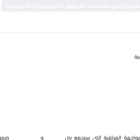
تشيفز ضمن منافسات أفريقيا, الكونفدرالية الافريقية
ية
مواجهة المرتقبة التي ستجمع بين
زيسكو
و
كايزر تشيفز
ضمن 