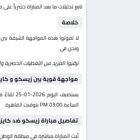
تابع تحليلات ما بعد المباراة حصرياً على 
خلاصة
لا تفوتوا هذه المواجهة الشيقة بين
ونحن في
Yalla Shoot | يلا شوت | مباريات اليوم مباشر| yalla shoot tv
ترقبوا المزيد من التغطيات الحصرية وا
مواجهة قوية بين زيسكو و كايز
يستضيف ال
الساعة 03:00 PM بتوقيت القاهرة.
تفاصيل مباراة زيسكو ضد كايزر
تُبث المباراة مباشرة في منطقة الوطن العربي عبر قناة beIN Sports Xtra 1، حيث يتم نقل أ