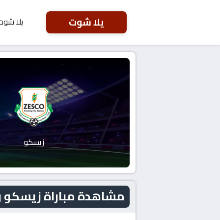
يلا شوت
يلا شوت
زيسكو
مشاهدة مباراة زيسكو و كايزر تشيفز