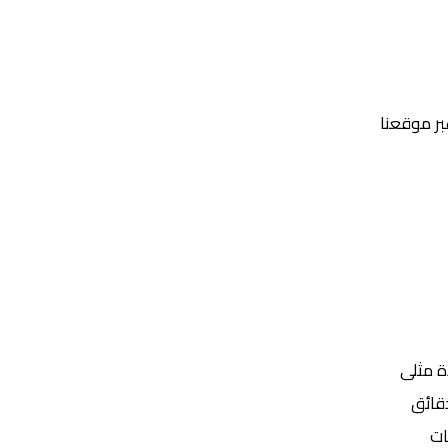
عبر موقعنا
Yalla Shoot | يلا شوت | مباريات اليوم مباشر| yalla shoot tv
ة مثلى
ات