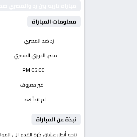
مباراة نارية بين زد والمصري 
معلومات المباراة
الفريقان:
زد ضد المصري
البطولة:
مصر, الدوري المصري
وقت المباراة:
05:00 PM
القناة الناقلة:
غير معروف
حالة المباراة:
لم تبدأ بعد
نبذة عن المباراة
تتجه أنظار عشاق كرة القدم إلى المو