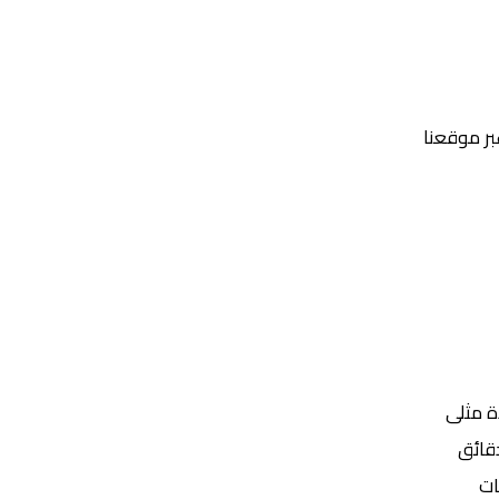
عبر موقعنا
Yalla Shoot | يلا شوت | مباريات اليوم مباشر| yalla shoot tv
ة مثلى
ات