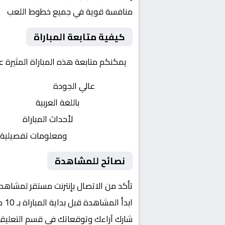
منافسة قوية في جميع خطوط اللعب
كيفية متابعة المباراة
يمكنكم متابعة هذه المباراة المثيرة 
بث مباشر
عالي الجودة
تعليق صوتي
باللغة العربية
تحديثات لحظية
لأحداث المباراة
إحصائيات شاملة
ومعلومات تفصيلية
نصائح للمشاهدة
تأكد من الاتصال بإنترنت مستقر لمشاهد
ابدأ المشاهدة قبل بداية المباراة بـ 10 دقائق
شارك آراءك وتوقعاتك في قسم التعليق