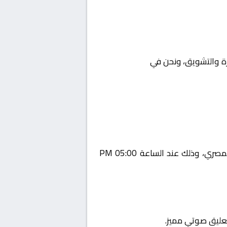
ارة والتشويق، ونحن في
Yalla Shoot |
يستضيف اليوم 2026-02-04 لقاءً مرتقبًا يجمع بين زد و المصري ضمن منافسات بطولة مصر, الدوري المصري، وذلك عند الساعة 05:00 PM
تعليق صوتي مميز.