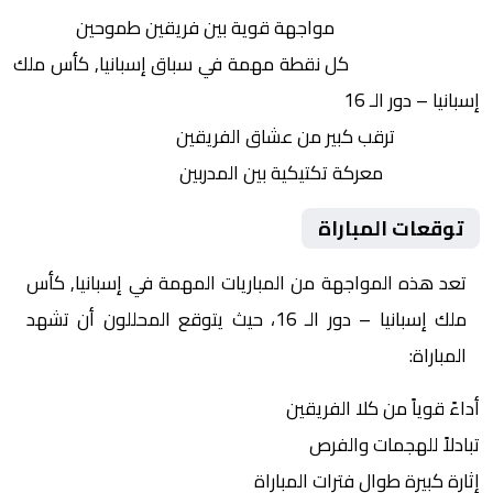
التنافس الشرس:
مواجهة قوية بين فريقين طموحين
النقاط الثمينة:
كل نقطة مهمة في سباق إسبانيا, كأس ملك
إسبانيا – دور الـ 16
الجماهير:
ترقب كبير من عشاق الفريقين
التكتيكات:
معركة تكتيكية بين المدربين
توقعات المباراة
تعد هذه المواجهة من المباريات المهمة في إسبانيا, كأس
ملك إسبانيا – دور الـ 16، حيث يتوقع المحللون أن تشهد
المباراة:
أداءً قوياً من كلا الفريقين
تبادلاً للهجمات والفرص
إثارة كبيرة طوال فترات المباراة