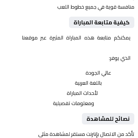
منافسة قوية في جميع خطوط اللعب
كيفية متابعة المباراة
يمكنكم متابعة هذه المباراة المثيرة عبر موقعنا
Yalla
Shoot | يلا شوت | مباريات اليوم مباشر| yalla shoot tv
الذي يوفر:
بث مباشر
عالي الجودة
تعليق صوتي
باللغة العربية
تحديثات لحظية
لأحداث المباراة
إحصائيات شاملة
ومعلومات تفصيلية
نصائح للمشاهدة
تأكد من الاتصال بإنترنت مستقر لمشاهدة مثلى