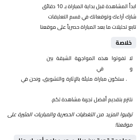
ابدأ المشاهدة قبل بداية المباراة بـ 10 دقائق
شارك آراءك وتوقعاتك في قسم التعليقات
تابع تحليلات ما بعد المباراة حصرياً على موقعنا
خلاصة
لا تفوتوا هذه المواجهة الشيقة بين
ريال سوسيداد
و
أوساسونا
في
إسبانيا, كأس ملك إسبانيا – دور الـ
16
. ستكون مباراة مليئة بالإثارة والتشويق، ونحن في
Yalla
Shoot | يلا شوت | مباريات اليوم مباشر| yalla shoot tv
نلتزم بتقديم أفضل تجربة مشاهدة لكم.
ترقبوا المزيد من التغطيات الحصرية والمباريات المثيرة على
موقعنا!