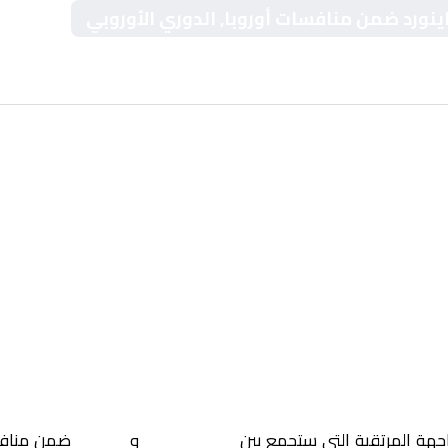
اينورد ضمن منافسات أوروبا, الدوري الأوروبي
اجهة المرتقبة التي ستجمع بين
ريال بيتيس
و
فاينورد
ضمن مناف