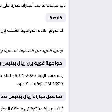
تابع تحليلات ما بعد المباراة حصرياً على 
خلاصة
لا تفوتوا هذه المواجهة الشيقة بين
Yalla Shoot | يلا شوت | مباريات اليوم مباشر| yalla shoot tv
ترقبوا المزيد من التغطيات الحصرية وا
مواجهة قوية بين ريال بيتيس و 
يستضيف ال
10:00 PM بتوقيت القاهرة.
تفاصيل مباراة ريال بيتيس ضد ف
تُبث المباراة مباشرة في منطقة الوطن العربي عبر قناة beIN Sports 6 HD، حيث يتم نقل أح