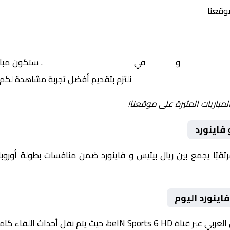
موقعنا
ريال بيتيس
و
فاينورد
في
أوروبا, الدوري الأوروبي
. ستكون مبار
نلتزم بتقديم أفضل تجربة مشاهدة لكم.
لمباريات المثيرة على موقعنا!
فاينورد
يوم 2026-01-29 لقاءً مرتقبًا يجمع بين ريال بيتيس و فاينورد ضمن منافسات بطول
اينورد اليوم
داث اللقاء كاملة مع تعليق صوتي مميز.