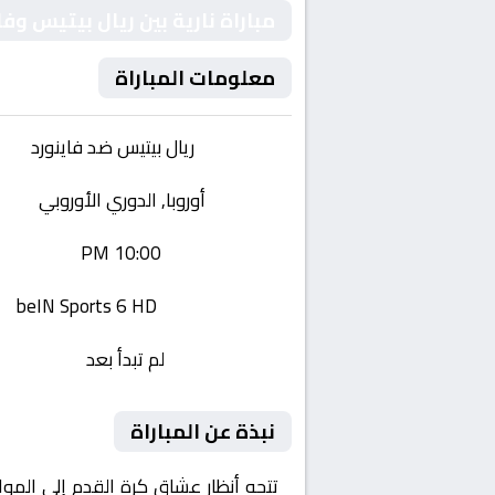
مباراة نارية بين ريال بيتيس وف
معلومات المباراة
الفريقان:
ريال بيتيس ضد فاينورد
البطولة:
أوروبا, الدوري الأوروبي
وقت المباراة:
10:00 PM
القناة الناقلة:
beIN Sports 6 HD
حالة المباراة:
لم تبدأ بعد
نبذة عن المباراة
تتجه أنظار عشاق كرة القدم إلى المو