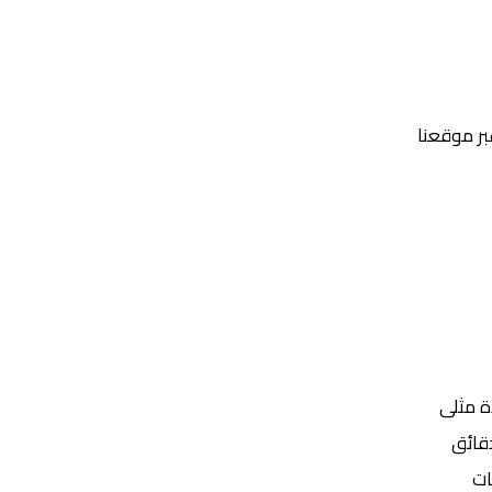
عبر موقعنا
Yalla Shoot | يلا شوت | مباريات اليوم مباشر| yalla shoot tv
ة مثلى
ات