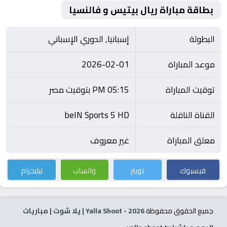
بطاقة مباراة ريال بيتيس و فالنسيا
البطولة
إسبانيا, الدوري الإسباني
موعد المباراة
2026-02-01
توقيت المباراة
05:15 PM بتوقيت مصر
القناة الناقلة
beIN Sports 5 HD
معلق المباراة
غير معروف
فيسبوك
تويتر
واتساب
تيليجرام
جميع الحقوق محفوظة
2026
- Yalla Shoot | يلا شوت | مباريات