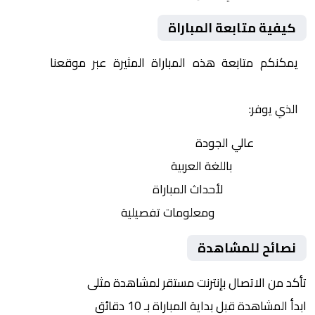
كيفية متابعة المباراة
يمكنكم متابعة هذه المباراة المثيرة عبر موقعنا
Yalla
Shoot | يلا شوت | مباريات اليوم مباشر| yalla shoot tv
الذي يوفر:
بث مباشر
عالي الجودة
تعليق صوتي
باللغة العربية
تحديثات لحظية
لأحداث المباراة
إحصائيات شاملة
ومعلومات تفصيلية
نصائح للمشاهدة
تأكد من الاتصال بإنترنت مستقر لمشاهدة مثلى
ابدأ المشاهدة قبل بداية المباراة بـ 10 دقائق