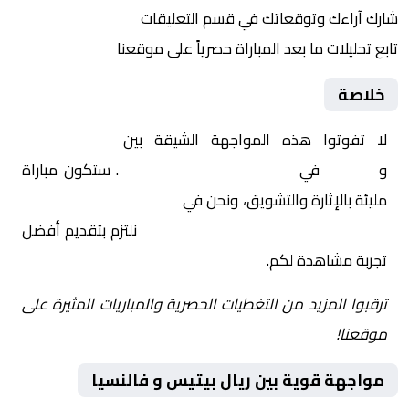
شارك آراءك وتوقعاتك في قسم التعليقات
تابع تحليلات ما بعد المباراة حصرياً على موقعنا
خلاصة
لا تفوتوا هذه المواجهة الشيقة بين
ريال بيتيس
و
فالنسيا
في
إسبانيا, الدوري الإسباني
. ستكون مباراة
مليئة بالإثارة والتشويق، ونحن في
Yalla Shoot | يلا شوت |
مباريات اليوم مباشر| yalla shoot tv
نلتزم بتقديم أفضل
تجربة مشاهدة لكم.
ترقبوا المزيد من التغطيات الحصرية والمباريات المثيرة على
موقعنا!
مواجهة قوية بين ريال بيتيس و فالنسيا