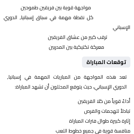
التنافس الشرس:
مواجهة قوية بين فريقين طموحين
النقاط الثمينة:
كل نقطة مهمة في سباق إسبانيا, الدوري
الإسباني
الجماهير:
ترقب كبير من عشاق الفريقين
التكتيكات:
معركة تكتيكية بين المدربين
توقعات المباراة
تعد هذه المواجهة من المباريات المهمة في إسبانيا,
الدوري الإسباني، حيث يتوقع المحللون أن تشهد المباراة:
أداءً قوياً من كلا الفريقين
تبادلاً للهجمات والفرص
إثارة كبيرة طوال فترات المباراة
منافسة قوية في جميع خطوط اللعب