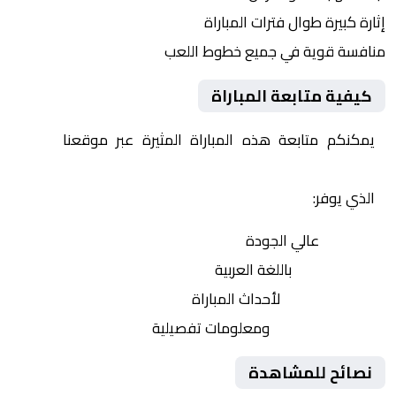
إثارة كبيرة طوال فترات المباراة
منافسة قوية في جميع خطوط اللعب
كيفية متابعة المباراة
يمكنكم متابعة هذه المباراة المثيرة عبر موقعنا
Yalla
Shoot | يلا شوت | مباريات اليوم مباشر| yalla shoot tv
الذي يوفر:
بث مباشر
عالي الجودة
تعليق صوتي
باللغة العربية
تحديثات لحظية
لأحداث المباراة
إحصائيات شاملة
ومعلومات تفصيلية
نصائح للمشاهدة