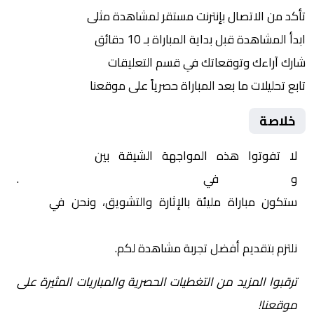
تأكد من الاتصال بإنترنت مستقر لمشاهدة مثلى
ابدأ المشاهدة قبل بداية المباراة بـ 10 دقائق
شارك آراءك وتوقعاتك في قسم التعليقات
تابع تحليلات ما بعد المباراة حصرياً على موقعنا
خلاصة
لا تفوتوا هذه المواجهة الشيقة بين
ريال بيتيس
و
باناثينيكوس
في
أوروبا, الدوري الأوروبي – دور الـ 16
.
ستكون مباراة مليئة بالإثارة والتشويق، ونحن في
Yalla
Shoot | يلا شوت | مباريات اليوم مباشر| yalla shoot tv
نلتزم بتقديم أفضل تجربة مشاهدة لكم.
ترقبوا المزيد من التغطيات الحصرية والمباريات المثيرة على
موقعنا!