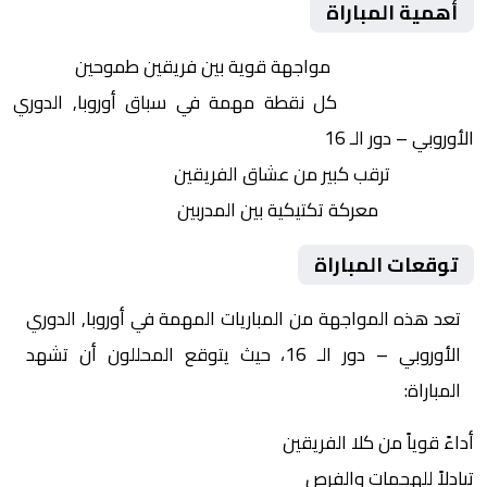
أهمية المباراة
التنافس الشرس:
مواجهة قوية بين فريقين طموحين
النقاط الثمينة:
كل نقطة مهمة في سباق أوروبا, الدوري
الأوروبي – دور الـ 16
الجماهير:
ترقب كبير من عشاق الفريقين
التكتيكات:
معركة تكتيكية بين المدربين
توقعات المباراة
تعد هذه المواجهة من المباريات المهمة في أوروبا, الدوري
الأوروبي – دور الـ 16، حيث يتوقع المحللون أن تشهد
المباراة:
أداءً قوياً من كلا الفريقين
تبادلاً للهجمات والفرص