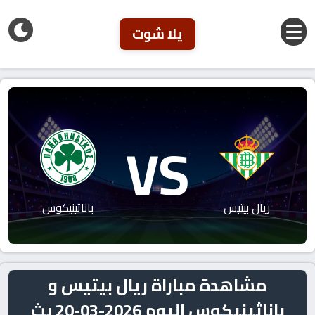
يلا شوت
VS
ريال بيتيس
باناثينيكوس
مشاهدة مباراة ريال بيتيس و
باناثينيكوس اليوم 2026-03-20 بث