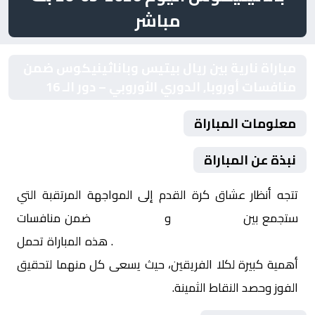
مباشر
مباراة نارية بين ريال بيتيس وباناثينيكوس ضمن
منافسات أوروبا, الدوري الأوروبي – دور الـ 16
معلومات المباراة
نبذة عن المباراة
تتجه أنظار عشاق كرة القدم إلى المواجهة المرتقبة التي
ستجمع بين
ريال بيتيس
و
باناثينيكوس
ضمن منافسات
أوروبا, الدوري الأوروبي – دور الـ 16
. هذه المباراة تحمل
أهمية كبيرة لكلا الفريقين، حيث يسعى كل منهما لتحقيق
الفوز وحصد النقاط الثمينة.