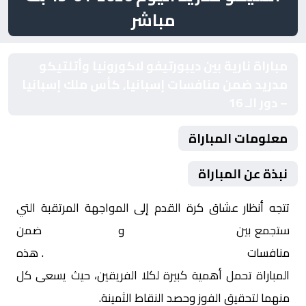
مباشر
مباراة نارية بين ديبورتيفو لاكورونيا وأتلتيكو
مدريد ضمن منافسات إسبانيا, كأس ملك إسبانيا
– دور الـ 16
معلومات المباراة
نبذة عن المباراة
تتجه أنظار عشاق كرة القدم إلى المواجهة المرتقبة التي
ستجمع بين
ديبورتيفو لاكورونيا
و
أتلتيكو مدريد
ضمن
منافسات
إسبانيا, كأس ملك إسبانيا – دور الـ 16
. هذه
المباراة تحمل أهمية كبيرة لكلا الفريقين، حيث يسعى كل
منهما لتحقيق الفوز وحصد النقاط الثمينة.