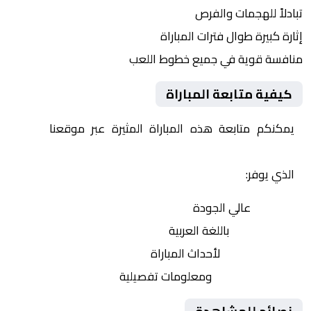
تبادلاً للهجمات والفرص
إثارة كبيرة طوال فترات المباراة
منافسة قوية في جميع خطوط اللعب
كيفية متابعة المباراة
يمكنكم متابعة هذه المباراة المثيرة عبر موقعنا
Yalla
Shoot | يلا شوت | مباريات اليوم مباشر| yalla shoot tv
الذي يوفر:
بث مباشر
عالي الجودة
تعليق صوتي
باللغة العربية
تحديثات لحظية
لأحداث المباراة
إحصائيات شاملة
ومعلومات تفصيلية