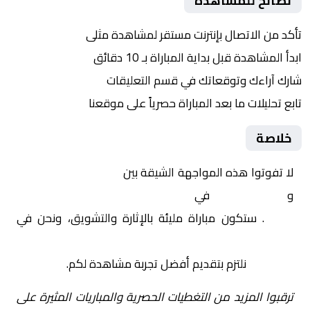
نصائح للمشاهدة
تأكد من الاتصال بإنترنت مستقر لمشاهدة مثلى
ابدأ المشاهدة قبل بداية المباراة بـ 10 دقائق
شارك آراءك وتوقعاتك في قسم التعليقات
تابع تحليلات ما بعد المباراة حصرياً على موقعنا
خلاصة
لا تفوتوا هذه المواجهة الشيقة بين
ديبورتيفو لاكورونيا
و
أتلتيكو مدريد
في
إسبانيا, كأس ملك إسبانيا – دور
الـ 16
. ستكون مباراة مليئة بالإثارة والتشويق، ونحن في
Yalla Shoot | يلا شوت | مباريات اليوم مباشر| yalla
shoot tv
نلتزم بتقديم أفضل تجربة مشاهدة لكم.
ترقبوا المزيد من التغطيات الحصرية والمباريات المثيرة على