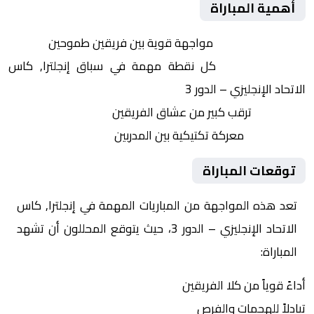
أهمية المباراة
التنافس الشرس:
مواجهة قوية بين فريقين طموحين
النقاط الثمينة:
كل نقطة مهمة في سباق إنجلترا, كاس
الاتحاد الإنجليزي – الدور 3
الجماهير:
ترقب كبير من عشاق الفريقين
التكتيكات:
معركة تكتيكية بين المدربين
توقعات المباراة
تعد هذه المواجهة من المباريات المهمة في إنجلترا, كاس
الاتحاد الإنجليزي – الدور 3، حيث يتوقع المحللون أن تشهد
المباراة:
أداءً قوياً من كلا الفريقين
تبادلاً للهجمات والفرص