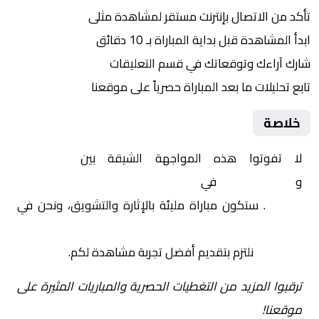
تأكد من الاتصال بإنترنت مستقر لمشاهدة مثلى
ابدأ المشاهدة قبل بداية المباراة بـ 10 دقائق
شارك آراءك وتوقعاتك في قسم التعليقات
تابع تحليلات ما بعد المباراة حصرياً على موقعنا
خلاصة
لا تفوتوا هذه المواجهة الشيقة بين
دونكاستر
و
ساوثهامبتون
في
إنجلترا, كاس الاتحاد الإنجليزي –
الدور 3
. ستكون مباراة مليئة بالإثارة والتشويق، ونحن في
Yalla Shoot | يلا شوت | مباريات اليوم مباشر| yalla
shoot tv
نلتزم بتقديم أفضل تجربة مشاهدة لكم.
ترقبوا المزيد من التغطيات الحصرية والمباريات المثيرة على
موقعنا!