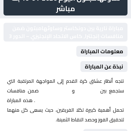
مباشر
مباراة نارية بين دونكاستر وساوثهامبتون ضمن
منافسات إنجلترا, كاس الاتحاد الإنجليزي – الدور 3
معلومات المباراة
نبذة عن المباراة
تتجه أنظار عشاق كرة القدم إلى المواجهة المرتقبة التي
ستجمع بين
دونكاستر
و
ساوثهامبتون
ضمن منافسات
إنجلترا, كاس الاتحاد الإنجليزي – الدور 3
. هذه المباراة
تحمل أهمية كبيرة لكلا الفريقين، حيث يسعى كل منهما
لتحقيق الفوز وحصد النقاط الثمينة.