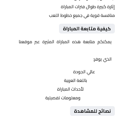
إثارة كبيرة طوال فترات المباراة
منافسة قوية في جميع خطوط اللعب
كيفية متابعة المباراة
يمكنكم متابعة هذه المباراة المثيرة عبر موقعنا
Yalla
Shoot | يلا شوت | مباريات اليوم مباشر| yalla shoot tv
الذي يوفر:
بث مباشر
عالي الجودة
تعليق صوتي
باللغة العربية
تحديثات لحظية
لأحداث المباراة
إحصائيات شاملة
ومعلومات تفصيلية
نصائح للمشاهدة