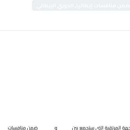
 ضمن منافسات إيطاليا, الدوري الإيطالي
جهة المرتقبة التي ستجمع بين
جنوى
و
بولونيا
ضمن منافسات
إيط