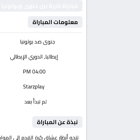
مباراة نارية بين جنوى وبولونيا
معلومات المباراة
الفريقان:
جنوى ضد بولونيا
البطولة:
إيطاليا, الدوري الإيطالي
وقت المباراة:
04:00 PM
القناة الناقلة:
Starzplay
حالة المباراة:
لم تبدأ بعد
نبذة عن المباراة
تتجه أنظار عشاق كرة القدم إلى الموا