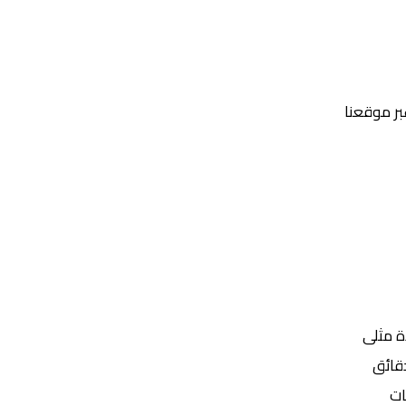
عبر موقعنا
Yalla Shoot | يلا شوت | مباريات اليوم مباشر| yalla shoot tv
ة مثلى
ات