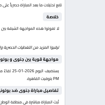
تابع تحليلات ما بعد المباراة حصرياً على 
خلاصة
لا تفوتوا هذه المواجهة الشيقة بين
Shoot | يلا شوت | مباريات اليوم مباشر| yalla shoot tv
ترقبوا المزيد من التغطيات الحصرية وا
مواجهة قوية بين جنوى و بولون
PM بتوقيت القاهرة.
تفاصيل مباراة جنوى ضد بولونيا
تُبث المباراة مباشرة في منطقة الوطن العربي عبر قناة Starzplay، حيث يتم نقل أحدا