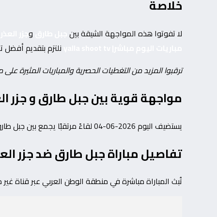
خلاصة
لا تفوتوا هذه المواجهة الشيقة بين
جبل طارق
و
جزر العذر
مباريات اليوم مباشر| yalla shoot tv
نلتزم بتقديم أفضل ت
ترقبوا المزيد من التغطيات الحصرية والمباريات المثيرة على 
مواجهة قوية بين جبل طارق و جزر الع
يستضيف اليوم 2026-06-04 لقاءً مرتقبًا يجمع بين جبل طارق و جزر العذراء البريطانية ضمن منافسات بطولة دولي, مباريات ودية دولية، وذلك عند الساعة 08:00 PM بتوقيت القاهرة.
تفاصيل مباراة جبل طارق ضد جزر العذر
تُبث المباراة مباشرة في منطقة الوطن العربي عبر قناة غير