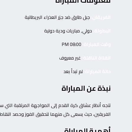
معلومات المباراة
الفريقان:
جبل طارق ضد جزر العذراء البريطانية
البطولة:
دولي, مباريات ودية دولية
وقت المباراة:
08:00 PM
القناة الناقلة:
غير معروف
حالة المباراة:
لم تبدأ بعد
نبذة عن المباراة
تتجه أنظار عشاق كرة القدم إلى المواجهة المرتقبة التي س
الفريقين، حيث يسعى كل منهما لتحقيق الفوز وحصد النقاط ا
أهمية المباراة