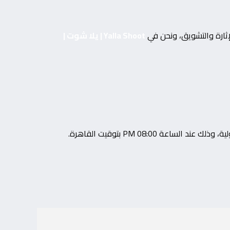
لإثارة والتشويق، ونحن في
Yalla Shoot | يلا شوت |