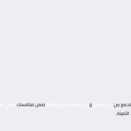
تجمع بين
جبل طارق
و
جزر العذراء البريطانية
ضمن منافسات
دولي, مب
لثمينة.