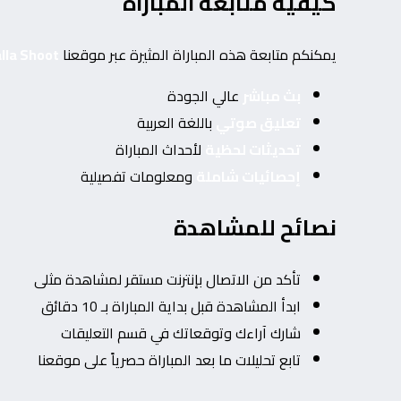
كيفية متابعة المباراة
يمكنكم متابعة هذه المباراة المثيرة عبر موقعنا
Yalla Shoot | يلا شوت | مباريات اليوم مباشر| t tv
بث مباشر
عالي الجودة
تعليق صوتي
باللغة العربية
تحديثات لحظية
لأحداث المباراة
إحصائيات شاملة
ومعلومات تفصيلية
نصائح للمشاهدة
تأكد من الاتصال بإنترنت مستقر لمشاهدة مثلى
ابدأ المشاهدة قبل بداية المباراة بـ 10 دقائق
شارك آراءك وتوقعاتك في قسم التعليقات
تابع تحليلات ما بعد المباراة حصرياً على موقعنا