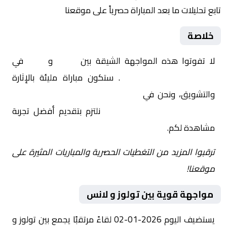
تابع تحليلات ما بعد المباراة حصرياً على موقعنا
خلاصة
لا تفوتوا هذه المواجهة الشيقة بين
تولوز
و
لانس
في
فرنسا, الدوري الفرنسي
. ستكون مباراة مليئة بالإثارة
والتشويق، ونحن في
Yalla Shoot | يلا شوت | مباريات
اليوم مباشر| yalla shoot tv
نلتزم بتقديم أفضل تجربة
مشاهدة لكم.
ترقبوا المزيد من التغطيات الحصرية والمباريات المثيرة على
موقعنا!
مواجهة قوية بين تولوز و لانس
يستضيف اليوم 2026-01-02 لقاءً مرتقبًا يجمع بين تولوز و