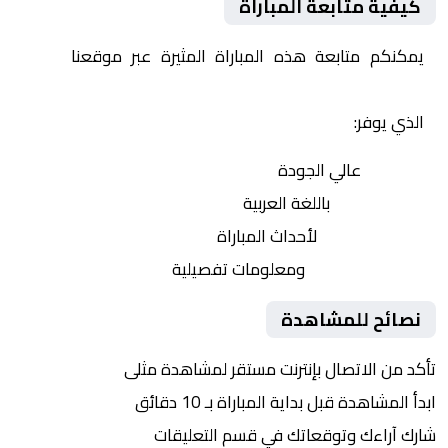
كيفية متابعة المباراة
يمكنكم متابعة هذه المباراة المثيرة عبر موقعنا
Yalla
Shoot | يلا شوت | مباريات اليوم مباشر| yalla shoot tv
الذي يوفر:
بث مباشر
عالي الجودة
تعليق صوتي
باللغة العربية
تحديثات لحظية
لأحداث المباراة
إحصائيات شاملة
ومعلومات تفصيلية
نصائح للمشاهدة
تأكد من الاتصال بإنترنت مستقر لمشاهدة مثلى
ابدأ المشاهدة قبل بداية المباراة بـ 10 دقائق
شارك آراءك وتوقعاتك في قسم التعليقات