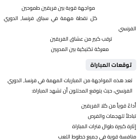
التنافس الشرس:
مواجهة قوية بين فريقين طموحين
النقاط الثمينة:
كل نقطة مهمة في سباق فرنسا, الدوري
الفرنسي
الجماهير:
ترقب كبير من عشاق الفريقين
التكتيكات:
معركة تكتيكية بين المدربين
توقعات المباراة
تعد هذه المواجهة من المباريات المهمة في فرنسا, الدوري
الفرنسي، حيث يتوقع المحللون أن تشهد المباراة:
أداءً قوياً من كلا الفريقين
تبادلاً للهجمات والفرص
إثارة كبيرة طوال فترات المباراة
منافسة قوية في جميع خطوط اللعب