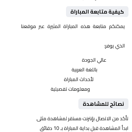
كيفية متابعة المباراة
يمكنكم متابعة هذه المباراة المثيرة عبر موقعنا
Yalla
Shoot | يلا شوت | مباريات اليوم مباشر| yalla shoot tv
الذي يوفر:
بث مباشر
عالي الجودة
تعليق صوتي
باللغة العربية
تحديثات لحظية
لأحداث المباراة
إحصائيات شاملة
ومعلومات تفصيلية
نصائح للمشاهدة
تأكد من الاتصال بإنترنت مستقر لمشاهدة مثلى
ابدأ المشاهدة قبل بداية المباراة بـ 10 دقائق