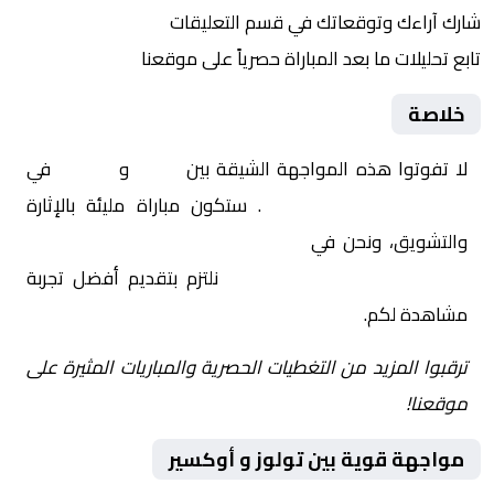
شارك آراءك وتوقعاتك في قسم التعليقات
تابع تحليلات ما بعد المباراة حصرياً على موقعنا
خلاصة
لا تفوتوا هذه المواجهة الشيقة بين
تولوز
و
أوكسير
في
فرنسا, الدوري الفرنسي
. ستكون مباراة مليئة بالإثارة
والتشويق، ونحن في
Yalla Shoot | يلا شوت | مباريات
اليوم مباشر| yalla shoot tv
نلتزم بتقديم أفضل تجربة
مشاهدة لكم.
ترقبوا المزيد من التغطيات الحصرية والمباريات المثيرة على
موقعنا!
مواجهة قوية بين تولوز و أوكسير