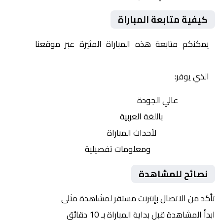
كيفية متابعة المباراة
يمكنكم متابعة هذه المباراة المثيرة عبر موقعنا
Yalla
Shoot | يلا شوت | مباريات اليوم مباشر| yalla shoot tv
الذي يوفر:
بث مباشر
عالي الجودة
تعليق صوتي
باللغة العربية
تحديثات لحظية
لأحداث المباراة
إحصائيات شاملة
ومعلومات تفصيلية
نصائح للمشاهدة
تأكد من الاتصال بإنترنت مستقر لمشاهدة مثلى
ابدأ المشاهدة قبل بداية المباراة بـ 10 دقائق