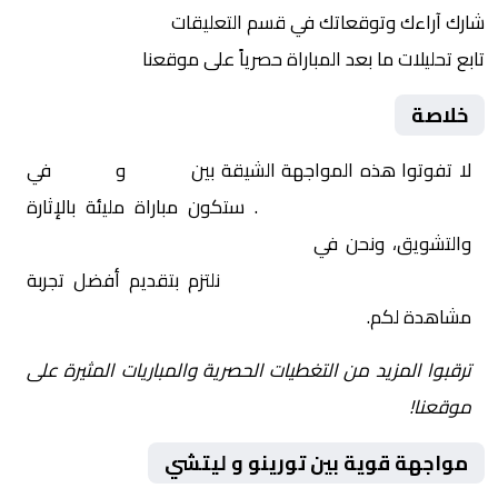
شارك آراءك وتوقعاتك في قسم التعليقات
تابع تحليلات ما بعد المباراة حصرياً على موقعنا
خلاصة
لا تفوتوا هذه المواجهة الشيقة بين
تورينو
و
ليتشي
في
إيطاليا, الدوري الإيطالي
. ستكون مباراة مليئة بالإثارة
والتشويق، ونحن في
Yalla Shoot | يلا شوت | مباريات
اليوم مباشر| yalla shoot tv
نلتزم بتقديم أفضل تجربة
مشاهدة لكم.
ترقبوا المزيد من التغطيات الحصرية والمباريات المثيرة على
موقعنا!
مواجهة قوية بين تورينو و ليتشي