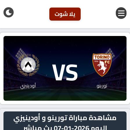
يلا شوت
VS
تورينو
أودينيزي
مشاهدة مباراة تورينو و أودينيزي
اليوم 2026-01-07 بث مباشر