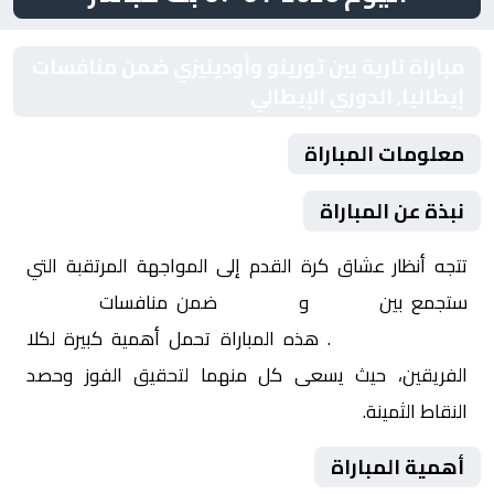
مباراة نارية بين تورينو وأودينيزي ضمن منافسات
إيطاليا, الدوري الإيطالي
معلومات المباراة
نبذة عن المباراة
تتجه أنظار عشاق كرة القدم إلى المواجهة المرتقبة التي
ستجمع بين
تورينو
و
أودينيزي
ضمن منافسات
إيطاليا,
الدوري الإيطالي
. هذه المباراة تحمل أهمية كبيرة لكلا
الفريقين، حيث يسعى كل منهما لتحقيق الفوز وحصد
النقاط الثمينة.
أهمية المباراة