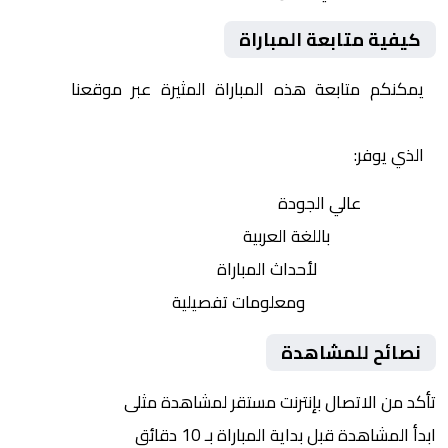
كيفية متابعة المباراة
يمكنكم متابعة هذه المباراة المثيرة عبر موقعنا
Yalla
Shoot | يلا شوت | مباريات اليوم مباشر| yalla shoot tv
الذي يوفر:
بث مباشر
عالي الجودة
تعليق صوتي
باللغة العربية
تحديثات لحظية
لأحداث المباراة
إحصائيات شاملة
ومعلومات تفصيلية
نصائح للمشاهدة
تأكد من الاتصال بإنترنت مستقر لمشاهدة مثلى
ابدأ المشاهدة قبل بداية المباراة بـ 10 دقائق