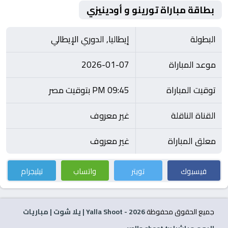
بطاقة مباراة تورينو و أودينيزي
البطولة
إيطاليا, الدوري الإيطالي
موعد المباراة
2026-01-07
توقيت المباراة
09:45 PM بتوقيت مصر
القناة الناقلة
غير معروف
معلق المباراة
غير معروف
فيسبوك
تويتر
واتساب
تيليجرام
جميع الحقوق محفوظة
2026
- Yalla Shoot | يلا شوت | مباريات