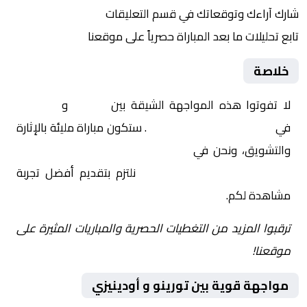
شارك آراءك وتوقعاتك في قسم التعليقات
تابع تحليلات ما بعد المباراة حصرياً على موقعنا
خلاصة
لا تفوتوا هذه المواجهة الشيقة بين
تورينو
و
أودينيزي
في
إيطاليا, الدوري الإيطالي
. ستكون مباراة مليئة بالإثارة
والتشويق، ونحن في
Yalla Shoot | يلا شوت | مباريات
اليوم مباشر| yalla shoot tv
نلتزم بتقديم أفضل تجربة
مشاهدة لكم.
ترقبوا المزيد من التغطيات الحصرية والمباريات المثيرة على
موقعنا!
مواجهة قوية بين تورينو و أودينيزي