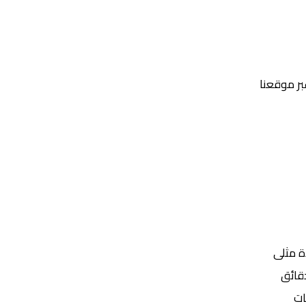
عبر موقعنا
Yalla Shoot | يلا شوت | مباريات اليوم مباشر| yalla shoot tv
ة مثلى
ات