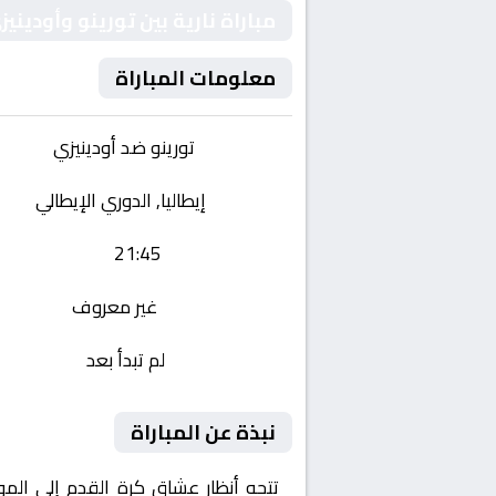
مباراة نارية بين تورينو وأودين
معلومات المباراة
الفريقان:
تورينو ضد أودينيزي
البطولة:
إيطاليا, الدوري الإيطالي
وقت المباراة:
21:45
القناة الناقلة:
غير معروف
حالة المباراة:
لم تبدأ بعد
نبذة عن المباراة
تتجه أنظار عشاق كرة القدم إلى الم