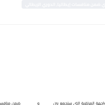
يزي ضمن منافسات إيطاليا, الدوري الإيطالي
واجهة المرتقبة التي ستجمع بين
تورينو
و
أودينيزي
ضمن منافس