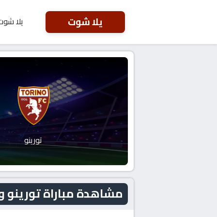
يلا شوت
يلا شوت
تورينو
مشاهدة مباراة تورينو و أودينيزي الي