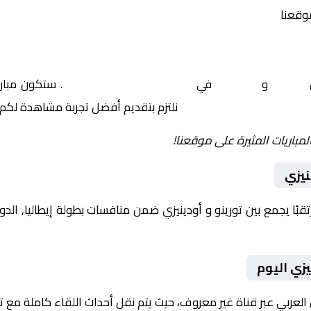
موقعنا
ن
تورينو
و
أودينيزي
في
إيطاليا, الدوري الإيطالي
. ستكون مبارا
نلتزم بتقديم أفضل تجربة مشاهدة لكم.
لمباريات المثيرة على موقعنا!
نيزي
يزي اليوم
 العربي عبر قناة غير معروف، حيث يتم نقل أحداث اللقاء كاملة مع 