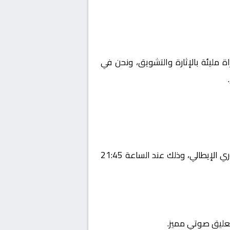
ة مليئة بالإثارة والتشويق، ونحن في
يستضيف اليوم 2026-01-07 لقاءً مرتقبًا يجمع بين تورينو و أودينيزي ضمن منافسات بطولة إيطاليا, الدوري الإيطالي، وذلك عند الساعة 21:45
تعليق صوتي مميز.