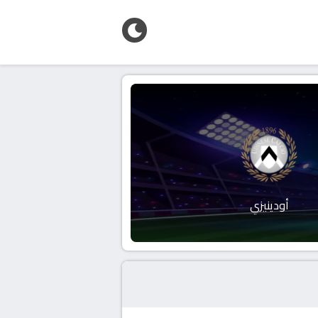
أودينيزي