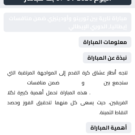
مباراة نارية بين تورينو وأودينيزي ضمن منافسات
إيطاليا, الدوري الإيطالي
معلومات المباراة
نبذة عن المباراة
تتجه أنظار عشاق كرة القدم إلى المواجهة المرتقبة التي
ستجمع بين
تورينو
و
أودينيزي
ضمن منافسات
إيطاليا,
الدوري الإيطالي
. هذه المباراة تحمل أهمية كبيرة لكلا
الفريقين، حيث يسعى كل منهما لتحقيق الفوز وحصد
النقاط الثمينة.
أهمية المباراة