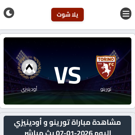
يلا شوت
VS
تورينو
أودينيزي
مشاهدة مباراة تورينو و أودينيزي
اليوم 2026-01-07 بث مباشر