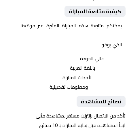
كيفية متابعة المباراة
يمكنكم متابعة هذه المباراة المثيرة عبر موقعنا
Yalla
Shoot | يلا شوت | مباريات اليوم مباشر| yalla shoot tv
الذي يوفر:
بث مباشر
عالي الجودة
تعليق صوتي
باللغة العربية
تحديثات لحظية
لأحداث المباراة
إحصائيات شاملة
ومعلومات تفصيلية
نصائح للمشاهدة
تأكد من الاتصال بإنترنت مستقر لمشاهدة مثلى
ابدأ المشاهدة قبل بداية المباراة بـ 10 دقائق