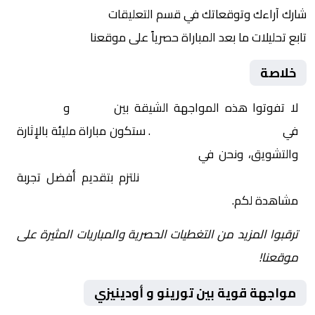
شارك آراءك وتوقعاتك في قسم التعليقات
تابع تحليلات ما بعد المباراة حصرياً على موقعنا
خلاصة
لا تفوتوا هذه المواجهة الشيقة بين
تورينو
و
أودينيزي
في
إيطاليا, الدوري الإيطالي
. ستكون مباراة مليئة بالإثارة
والتشويق، ونحن في
Yalla Shoot | يلا شوت | مباريات
اليوم مباشر| yalla shoot tv
نلتزم بتقديم أفضل تجربة
مشاهدة لكم.
ترقبوا المزيد من التغطيات الحصرية والمباريات المثيرة على
موقعنا!
مواجهة قوية بين تورينو و أودينيزي