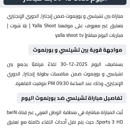
مباراة بين تشيلسي و بورنموث ضمن إنجلترا, الدوري الإنجليزي
بتعليق غير معروف على موقعنا Yalla Shoot | يلا شوت |
مباريات اليوم مباشر| yalla shoot tv
مواجهة قوية بين تشيلسي و بورنموث
يستضيف اليوم 2025-12-30 لقاءً مرتقبًا يجمع بين
تشيلسي و بورنموث ضمن منافسات بطولة إنجلترا, الدوري
الإنجليزي، وذلك عند الساعة 09:30 PM بتوقيت القاهرة.
تفاصيل مباراة تشيلسي ضد بورنموث اليوم
تُبث المباراة مباشرة في منطقة الوطن العربي عبر قناة beIN
Sports 3 HD، حيث يتم نقل أحداث اللقاء كاملة مع تعليق