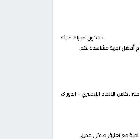
يزي – الدور 3
. ستكون مباراة مليئة
يم أفضل تجربة مشاهدة لكم.
يستضيف اليوم 2026-01-10 لقاءً مرتقبًا يجمع بين تشارلتون اثلتيك و تشيلسي ضمن منافسات بطولة إنجلترا, كاس الاتحاد الإنجليزي - الدور 3،