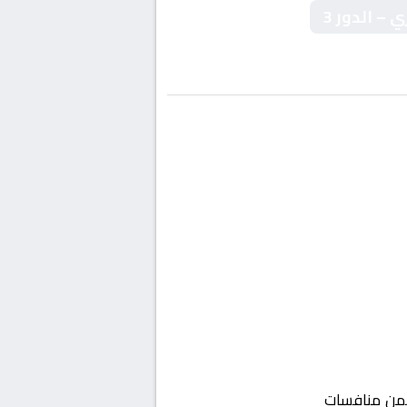
– الدور 3
ن منافسات
إنجلترا, كاس الاتحاد