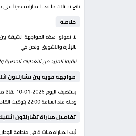
تابع تحليلات ما بعد المباراة حصرياً على 
خلاصة
لا تفوتوا هذه المواجهة الشيقة بين
بالإثارة والتشويق، ونحن في
Yalla Shoot | يلا شوت | مباريات اليوم مباشر|
ترقبوا المزيد من التغطيات الحصرية وا
مواجهة قوية بين تشارلتون اث
وذلك عند الساعة 22:00 بتوقيت القاهرة.
تفاصيل مباراة تشارلتون اثلتي
تُبث المباراة مباشرة في منطقة الوطن العربي عبر قناة beIN SPORTS HD 1، حيث يتم نقل أح