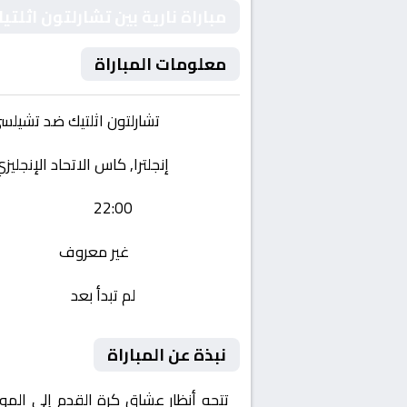
مباراة نارية بين تشارلتون اثلت
معلومات المباراة
الفريقان:
تشارلتون اثلتيك ضد تشيلس
البطولة:
إنجلترا, كاس الاتحاد الإنجليزي 
وقت المباراة:
22:00
القناة الناقلة:
غير معروف
حالة المباراة:
لم تبدأ بعد
نبذة عن المباراة
تتجه أنظار عشاق كرة القدم إلى المو