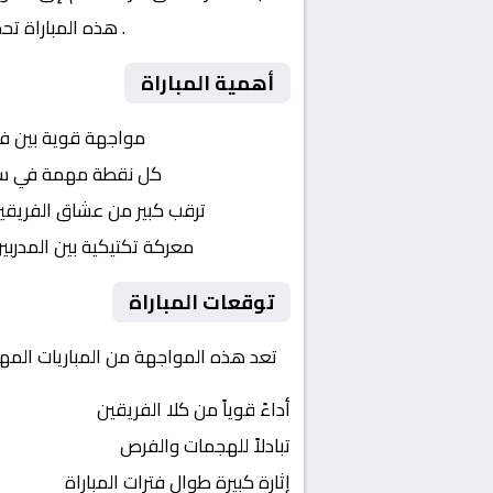
الإنجليزي – الدور 3
. هذه المباراة ت
أهمية المباراة
التنافس الشرس:
مواجهة قوية بين ف
النقاط الثمينة:
كل نقطة مهمة في سباق إ
الجماهير:
ترقب كبير من عشاق الفريقي
التكتيكات:
معركة تكتيكية بين المدربي
توقعات المباراة
تعد هذه المواجهة من المباريات المهمة في إنجلترا, كاس ا
أداءً قوياً من كلا الفريقين
تبادلاً للهجمات والفرص
إثارة كبيرة طوال فترات المباراة