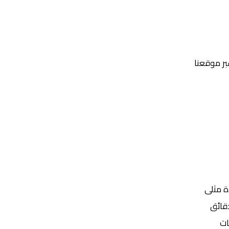
عبر موقعنا
Yalla Shoot | يلا شوت | مباريات اليوم مباشر| yalla shoot tv
ة مثلى
ات