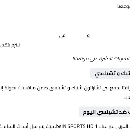
موقعنا
تشارلتون اثلتيك
و
تشيلسي
في
إنجلترا, كاس الاتحاد الإنجل
 yalla shoot tv
نلتزم بتقد
لمباريات المثيرة على موقعنا!
لتيك و تشيلسي
ك ضد تشيلسي اليوم
داث اللقاء كاملة مع تعليق صوتي مميز.