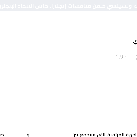
يك وتشيلسي ضمن منافسات إنجلترا, كاس الاتحاد الإنجليزي 
ي
– الدور 3
اجهة المرتقبة التي ستجمع بين
تشارلتون اثلتيك
و
تشيلسي
ضم