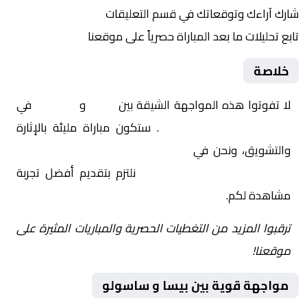
شارك آراءك وتوقعاتك في قسم التعليقات
تابع تحليلات ما بعد المباراة حصرياً على موقعنا
خلاصة
لا تفوتوا هذه المواجهة الشيقة بين
بيسا
و
ساسولو
في
إيطاليا, الدوري الإيطالي
. ستكون مباراة مليئة بالإثارة
والتشويق، ونحن في
Yalla Shoot | يلا شوت | مباريات
اليوم مباشر| yalla shoot tv
نلتزم بتقديم أفضل تجربة
مشاهدة لكم.
ترقبوا المزيد من التغطيات الحصرية والمباريات المثيرة على
موقعنا!
مواجهة قوية بين بيسا و ساسولو