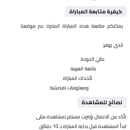
كيفية متابعة المباراة
يمكنكم متابعة هذه المباراة المثيرة عبر موقعنا
Yalla
Shoot | يلا شوت | مباريات اليوم مباشر| yalla shoot tv
الذي يوفر:
بث مباشر
عالي الجودة
تعليق صوتي
باللغة العربية
تحديثات لحظية
لأحداث المباراة
إحصائيات شاملة
ومعلومات تفصيلية
نصائح للمشاهدة
تأكد من الاتصال بإنترنت مستقر لمشاهدة مثلى
ابدأ المشاهدة قبل بداية المباراة بـ 10 دقائق