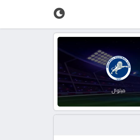
ميلوال