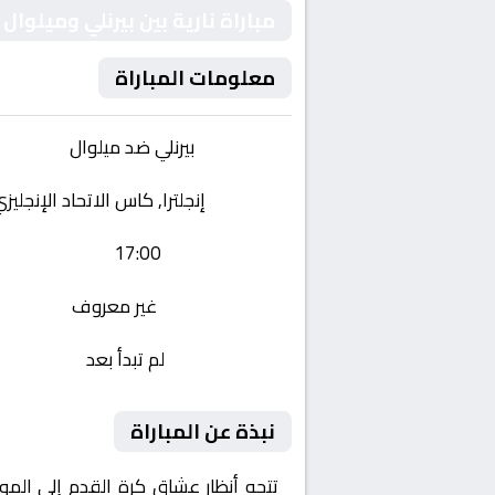
مباراة نارية بين بيرنلي وميلوال
معلومات المباراة
الفريقان:
بيرنلي ضد ميلوال
البطولة:
إنجلترا, كاس الاتحاد الإنجليزي 
وقت المباراة:
17:00
القناة الناقلة:
غير معروف
حالة المباراة:
لم تبدأ بعد
نبذة عن المباراة
تتجه أنظار عشاق كرة القدم إلى المو