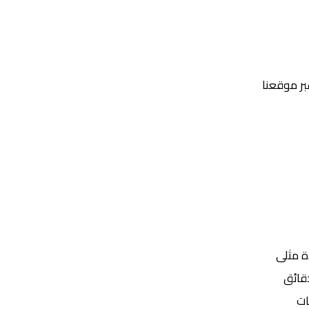
عبر موقعنا
Yalla Shoot | يلا شوت | مباريات اليوم مباشر| yalla shoot tv
ة مثلى
ات