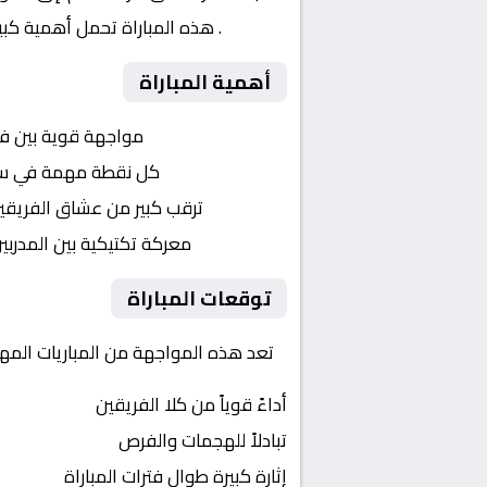
الدور 3
. هذه المباراة تحمل أهمية كبي
أهمية المباراة
التنافس الشرس:
مواجهة قوية بين ف
النقاط الثمينة:
كل نقطة مهمة في سباق إ
الجماهير:
ترقب كبير من عشاق الفريقي
التكتيكات:
معركة تكتيكية بين المدربي
توقعات المباراة
تعد هذه المواجهة من المباريات المهمة في إنجلترا, كاس ا
أداءً قوياً من كلا الفريقين
تبادلاً للهجمات والفرص
إثارة كبيرة طوال فترات المباراة