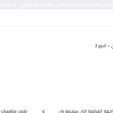
 ضمن منافسات إنجلترا, كاس الاتحاد الإنجليزي – الدور 3
– الدور 3
اجهة المرتقبة التي ستجمع بين
بيرنلي
و
ميلوال
ضمن منافسات