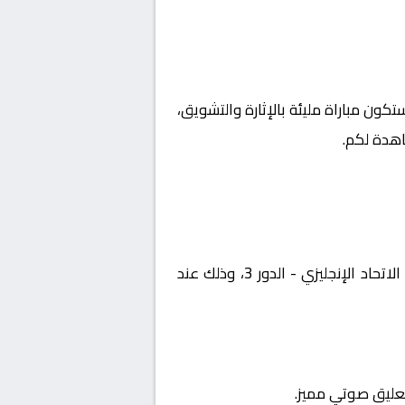
ستكون مباراة مليئة بالإثارة والتشويق،
اهدة لكم.
يستضيف اليوم 2026-01-10 لقاءً مرتقبًا يجمع بين بيرنلي و ميلوال ضمن منافسات بطولة إنجلترا, كاس الاتحاد الإنجليزي - الدور 3، وذلك عند
تعليق صوتي مميز.