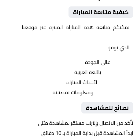
كيفية متابعة المباراة
يمكنكم متابعة هذه المباراة المثيرة عبر موقعنا
Yalla
Shoot | يلا شوت | مباريات اليوم مباشر| yalla shoot tv
الذي يوفر:
بث مباشر
عالي الجودة
تعليق صوتي
باللغة العربية
تحديثات لحظية
لأحداث المباراة
إحصائيات شاملة
ومعلومات تفصيلية
نصائح للمشاهدة
تأكد من الاتصال بإنترنت مستقر لمشاهدة مثلى
ابدأ المشاهدة قبل بداية المباراة بـ 10 دقائق