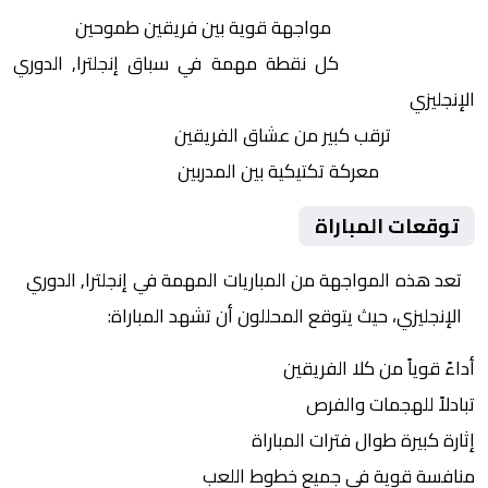
التنافس الشرس:
مواجهة قوية بين فريقين طموحين
النقاط الثمينة:
كل نقطة مهمة في سباق إنجلترا, الدوري
الإنجليزي
الجماهير:
ترقب كبير من عشاق الفريقين
التكتيكات:
معركة تكتيكية بين المدربين
توقعات المباراة
تعد هذه المواجهة من المباريات المهمة في إنجلترا, الدوري
الإنجليزي، حيث يتوقع المحللون أن تشهد المباراة:
أداءً قوياً من كلا الفريقين
تبادلاً للهجمات والفرص
إثارة كبيرة طوال فترات المباراة
منافسة قوية في جميع خطوط اللعب