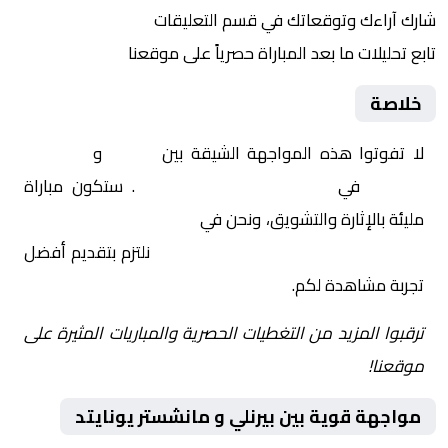
شارك آراءك وتوقعاتك في قسم التعليقات
تابع تحليلات ما بعد المباراة حصرياً على موقعنا
خلاصة
لا تفوتوا هذه المواجهة الشيقة بين
بيرنلي
و
مانشستر
يونايتد
في
إنجلترا, الدوري الإنجليزي
. ستكون مباراة
مليئة بالإثارة والتشويق، ونحن في
Yalla Shoot | يلا شوت |
مباريات اليوم مباشر| yalla shoot tv
نلتزم بتقديم أفضل
تجربة مشاهدة لكم.
ترقبوا المزيد من التغطيات الحصرية والمباريات المثيرة على
موقعنا!
مواجهة قوية بين بيرنلي و مانشستر يونايتد